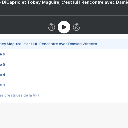
 DiCaprio et Tobey Maguire, c'est lui ! Rencontre avec Dam
bey Maguire, c'est lui ! Rencontre avec Damien Witecka
e 6
e 5
e 4
e 3
s créatrices de la VF !
e 2
e 1
e Mektoub My Love arrive enfin ! Rencontre avec Shaïn Boumedine et Sal