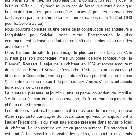
pont-levis sur l'entrée, fait surprenant si la construction est fin XVe : à
la fin du XVIe s., il n'y avait toujours pas de fossé. Ajoutons à cela que
la construction n'est pas homogène, mises à part les interventions
tardives (en particulier d'importantes transformations entre 1633 et 1643
pour Isabelle Salviati)
Nous pouvons conclure qu'une partie de la construction est antérieure à
l'acquisition par Salviati, sans rejeter l'interprétation la plus
communément admise qui fait de ce château le plus inattendu des
archaïsmes !
Dans l'histoire du site, le personnage le plus connu de Talcy au XVIe
s. n'est pas son propriétaire, mais un poète, célèbre fondateur de "la
Pléïade",
Ronsart
. Il séjourna au château en 1552 et tomba amoureux
de la fille de Bernard Salviati, Cassandre. Cette passion inassouvie (il
fit la cour à Cassandre près du puits du château pendant des semaines
!) fit naître le célèbre recueil de poèmes "
les Amours
", souvent appelé
les Amours de Cassandre.
Le château présente aujourd'hui une superbe collection de mobilier
XVIIIe, en très bon état de conservation, dû à un réaménagement du
château à cette période.
Les intérieurs sont malheureusement fermés pour le moment, à cause
d'une importante campagne de restauration qui vise principalement à
intaller l'électricité (!) qui n'est pas encore présente dans toutes pièces
du château. La réouverture est prévu prochainement. En attendant, il
est tout à fait possible de visiter les jardins, qui sont à eux seuls