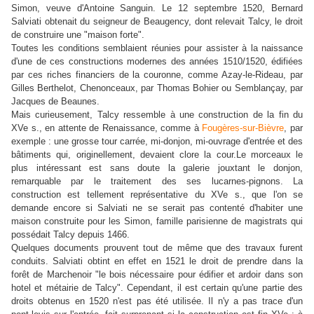
Simon, veuve d'Antoine Sanguin. Le 12 septembre 1520, Bernard
Salviati obtenait du seigneur de Beaugency, dont relevait Talcy, le droit
de construire une "maison forte".
Toutes les conditions semblaient réunies pour assister à la naissance
d'une de ces constructions modernes des années 1510/1520, édifiées
par ces riches financiers de la couronne, comme Azay-le-Rideau, par
Gilles Berthelot, Chenonceaux, par Thomas Bohier ou Semblançay, par
Jacques de Beaunes.
Mais curieusement, Talcy ressemble à une construction de la fin du
XVe s., en attente de Renaissance, comme à
Fougères-sur-Bièvre
, par
exemple : une grosse tour carrée, mi-donjon, mi-ouvrage d'entrée et des
bâtiments qui, originellement, devaient clore la cour.Le morceaux le
plus intéressant est sans doute la galerie jouxtant le donjon,
remarquable par le traitement des ses lucarnes-pignons. La
construction est tellement représentative du XVe s., que l'on se
demande encore si Salviati ne se serait pas contenté d'habiter une
maison construite pour les Simon, famille parisienne de magistrats qui
possédait Talcy depuis 1466.
Quelques documents prouvent tout de même que des travaux furent
conduits. Salviati obtint en effet en 1521 le droit de prendre dans la
forêt de Marchenoir "le bois nécessaire pour édifier et ardoir dans son
hotel et métairie de Talcy". Cependant, il est certain qu'une partie des
droits obtenus en 1520 n'est pas été utilisée. Il n'y a pas trace d'un