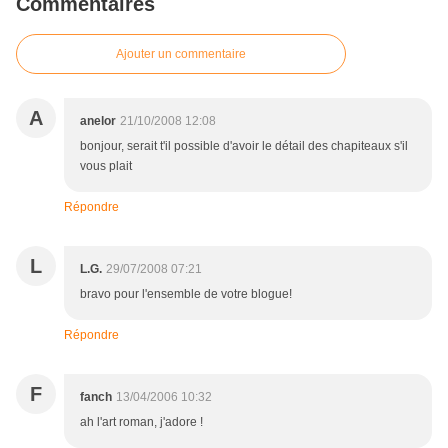
Commentaires
Ajouter un commentaire
A
anelor
21/10/2008 12:08
bonjour, serait t'il possible d'avoir le détail des chapiteaux s'il
vous plait
Répondre
L
L.G.
29/07/2008 07:21
bravo pour l'ensemble de votre blogue!
Répondre
F
fanch
13/04/2006 10:32
ah l'art roman, j'adore !