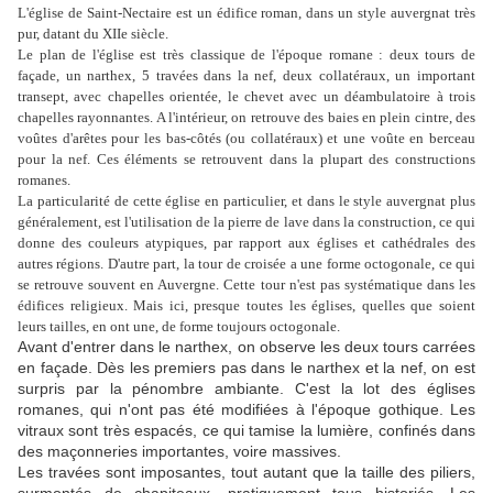
L'église de Saint-Nectaire est un édifice roman, dans un style auvergnat très
pur, datant du XIIe siècle.
Le plan de l'église est très classique de l'époque romane : deux tours de
façade, un narthex, 5 travées dans la nef, deux collatéraux, un important
transept, avec chapelles orientée, le chevet avec un déambulatoire à trois
chapelles rayonnantes. A l'intérieur, on retrouve des baies en plein cintre, des
voûtes d'arêtes pour les bas-côtés (ou collatéraux) et une voûte en berceau
pour la nef. Ces éléments se retrouvent dans la plupart des constructions
romanes.
La particularité de cette église en particulier, et dans le style auvergnat plus
généralement, est l'utilisation de la pierre de lave dans la construction, ce qui
donne des couleurs atypiques, par rapport aux églises et cathédrales des
autres régions. D'autre part, la tour de croisée a une forme octogonale, ce qui
se retrouve souvent en Auvergne. Cette tour n'est pas systématique dans les
édifices religieux. Mais ici, presque toutes les églises, quelles que soient
leurs tailles, en ont une, de forme toujours octogonale.
Avant d'entrer dans le narthex, on observe les deux tours carrées
en façade. Dès les premiers pas dans le narthex et la nef, on est
surpris par la pénombre ambiante. C'est la lot des églises
romanes, qui n'ont pas été modifiées à l'époque gothique. Les
vitraux sont très espacés, ce qui tamise la lumière, confinés dans
des maçonneries importantes, voire massives.
Les travées sont imposantes, tout autant que la taille des piliers,