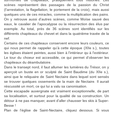
surmontés de chapiteaux, pratiquement tous historiés. Les
scènes représentent des passages de la passion du Christ
(l'arrestation, la flagellation, le portement de la croix), mais aussi
quelques uns de ces miracles, comme la multiplication des pains.
On y retrouve aussi d'autres scènes, comme Moïse sauvé des
eaux, le cavalier de l'apocalypse ou la résurrection des élus par
exemple. Au total, près de 36 scènes sont identifiés sur les
différents chapiteaux du chevet et dans la quatrième travée de la
nef.
Certains de ces chapiteaux conservent encore leurs couleurs, ce
qui nous permet de rappeler qu'à cette époque (XIIe s.), toutes
les églises étaient peintes, aussi bien à l'intérieur qu à l'extérieur.
Le tour du choeur est accessible, ce qui permet d'observer les
chapiteaux du déambulatoire.
Dans le transept nord, il faut allumer les lumières du Trésor, on y
aperçoit un buste en or sculpté de Saint Baudime (du XIIe s.),
ainsi que le reliquaire de Saint Nectaire dans lequel sont sensés
se trouver quelques ossements de la main de Nectaire. Il aurait
réscussité un mort, ce qui lui a valu sa canonisation.
Cette escapade auvergnate est vraiment exceptionnelle, de part
sa localisation, et surtout pour la qualité de sa construction. Un
détour à ne pas manquer, avant d'aller chausser les skis à Super-
Besse !
Plan de l'église de Saint-Nectaire, cliquez dessous. Si vous