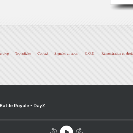
verblog
Top articles
Contact
Signaler un abus
C.G.U.
Rémunération en droits
 Battle Royale - DayZ