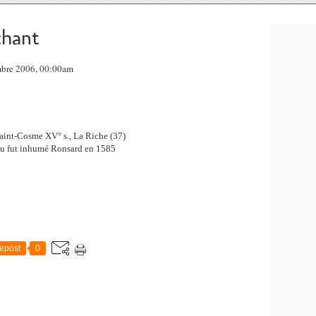
chant
mbre 2006, 00:00am
Saint-Cosme XV° s., La Riche (37)
u fut inhumé Ronsard en 1585
epost
0