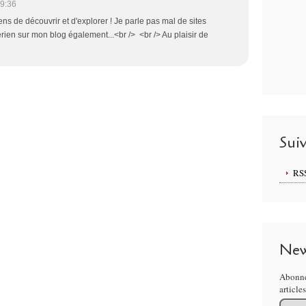
9:36
ens de découvrir et d'explorer ! Je parle pas mal de sites
érien sur mon blog également...<br /> <br /> Au plaisir de
Sui
RS
New
Abonne
article
Email