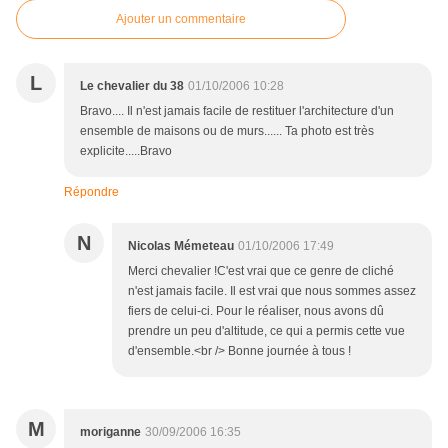
Ajouter un commentaire
L
Le chevalier du 38
01/10/2006 10:28
Bravo.... Il n'est jamais facile de restituer l'architecture d'un
ensemble de maisons ou de murs...... Ta photo est très
explicite.....Bravo
Répondre
N
Nicolas Mémeteau
01/10/2006 17:49
Merci chevalier !C'est vrai que ce genre de cliché
n'est jamais facile. Il est vrai que nous sommes assez
fiers de celui-ci. Pour le réaliser, nous avons dû
prendre un peu d'altitude, ce qui a permis cette vue
d'ensemble.<br /> Bonne journée à tous !
M
moriganne
30/09/2006 16:35