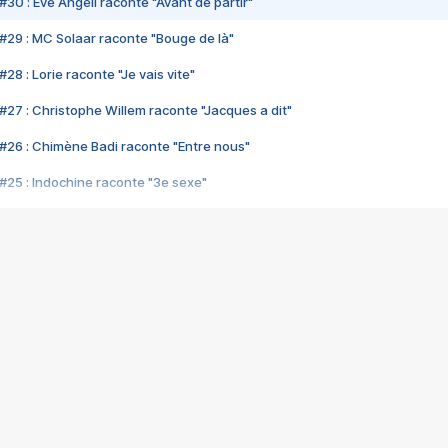
#30 : Eve Angeli raconte "Avant de partir"
#29 : MC Solaar raconte "Bouge de là"
28 : Lorie raconte "Je vais vite"
#27 : Christophe Willem raconte "Jacques a dit"
#26 : Chimène Badi raconte "Entre nous"
#25 : Indochine raconte "3e sexe"
#24 : Zaho raconte "C'est chelou"
#23 : Patrick Bruel raconte "Au café des délices"
#22 : Kyo raconte "Le chemin"
#21 : Nolwenn Leroy raconte "Cassé"
#20 : Patrick Hernandez raconte "Born to be alive"
#19 : Lorie raconte "Près de moi"
#18 : Michael Jones raconte "A nos actes manqués" (avec Jean-Jacque