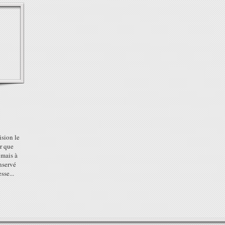
ision le
r que
 mais à
onservé
sse...