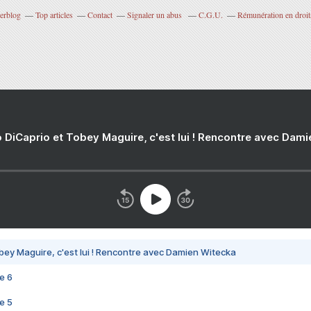
verblog
Top articles
Contact
Signaler un abus
C.G.U.
Rémunération en droits
 DiCaprio et Tobey Maguire, c'est lui ! Rencontre avec Dam
bey Maguire, c'est lui ! Rencontre avec Damien Witecka
e 6
e 5