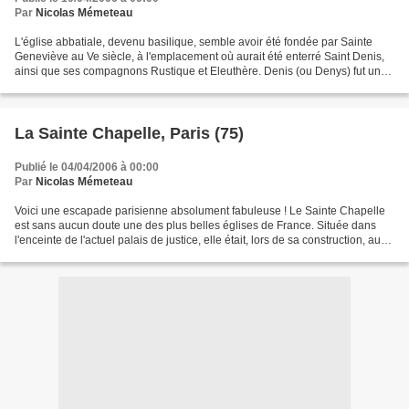
Par
Nicolas Mémeteau
L'église abbatiale, devenu basilique, semble avoir été fondée par Sainte
Geneviève au Ve siècle, à l'emplacement où aurait été enterré Saint Denis,
ainsi que ses compagnons Rustique et Eleuthère. Denis (ou Denys) fut un
évangélisateur de la Gaule et le...
La Sainte Chapelle, Paris (75)
Publié le 04/04/2006 à 00:00
Par
Nicolas Mémeteau
Voici une escapade parisienne absolument fabuleuse ! Le Sainte Chapelle
est sans aucun doute une des plus belles églises de France. Située dans
l'enceinte de l'actuel palais de justice, elle était, lors de sa construction, au
XIIIème siècle, sise dans...