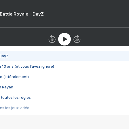
 Battle Royale - DayZ
 DayZ
 a 13 ans (et vous l'avez ignoré)
e (littéralement)
im Rayan
 toutes les règles
s les jeux vidéo
us choquant de Rockstar ? - Le scandale BULLY
e plus moche de Steam