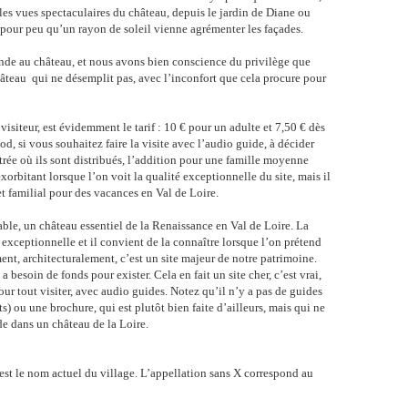
les vues spectaculaires du château, depuis le jardin de Diane ou
 pour peu qu’un rayon de soleil vienne agrémenter les façades.
de au château, et nous avons bien conscience du privilège que
âteau qui ne désemplit pas, avec l’inconfort que cela procure pour
visiteur, est évidemment le tarif : 10 € pour un adulte et 7,50 € dès
od, si vous souhaitez faire la visite avec l’audio guide, à décider
’entrée où ils sont distribués, l’addition pour une famille moyenne
exorbitant lorsque l’on voit la qualité exceptionnelle du site, mais il
t familial pour des vacances en Val de Loire.
ble, un château essentiel de la Renaissance en Val de Loire. La
te exceptionnelle et il convient de la connaître lorsque l’on prétend
ment, architecturalement, c’est un site majeur de notre patrimoine.
 besoin de fonds pour exister. Cela en fait un site cher, c’est vrai,
our tout visiter, avec audio guides. Notez qu’il n’y a pas de guides
ts) ou une brochure, qui est plutôt bien faite d’ailleurs, mais qui ne
e dans un château de la Loire.
est le nom actuel du village. L’appellation sans X correspond au