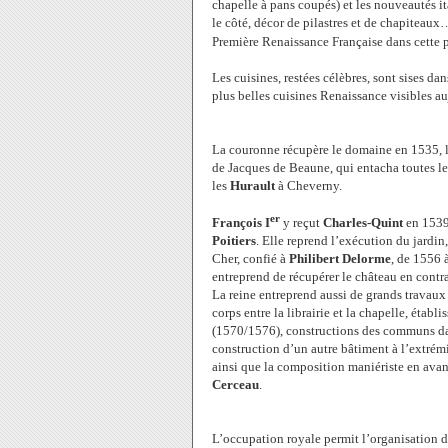
chapelle à pans coupés) et les nouveautés ita
le côté, décor de pilastres et de chapiteaux
Première Renaissance Française dans cette 
Les cuisines, restées célèbres, sont sises da
plus belles cuisines Renaissance visibles a
La couronne récupère le domaine en 1535, lég
de Jacques de Beaune, qui entacha toutes les
les
Hurault
à Cheverny.
er
François I
y reçut
Charles-Quint
en 153
Poitiers
. Elle reprend l’exécution du jardin
Cher, confié à
Philibert Delorme
, de 1556 
entreprend de récupérer le château en contr
La reine entreprend aussi de grands travaux 
corps entre la librairie et la chapelle, étab
(1570/1576), constructions des communs dan
construction d’un autre bâtiment à l’extrémi
ainsi que la composition maniériste en avan
Cerceau
.
L’occupation royale permit l’organisation 