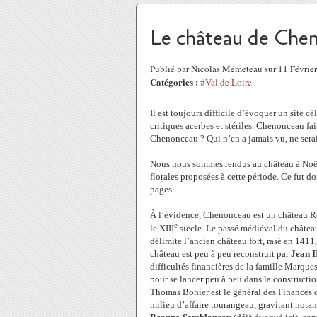
Le château de Chen
Publié par Nicolas Mémeteau sur 11 Févrie
Catégories :
#Val de Loire
Il est toujours difficile d’évoquer un site cé
critiques acerbes et stériles. Chenonceau fa
Chenonceau ? Qui n’en a jamais vu, ne serai
Nous nous sommes rendus au château à Noël,
florales proposées à cette période. Ce fut 
pages.
À l’évidence, Chenonceau est un château Ren
e
le XIII
siècle. Le passé médiéval du château
délimite l’ancien château fort, rasé en 141
château est peu à peu reconstruit par
Jean 
difficultés financières de la famille Marques
pour se lancer peu à peu dans la constructi
Thomas Bohier est le général des Finances
milieu d’affaire tourangeau, gravitant notam