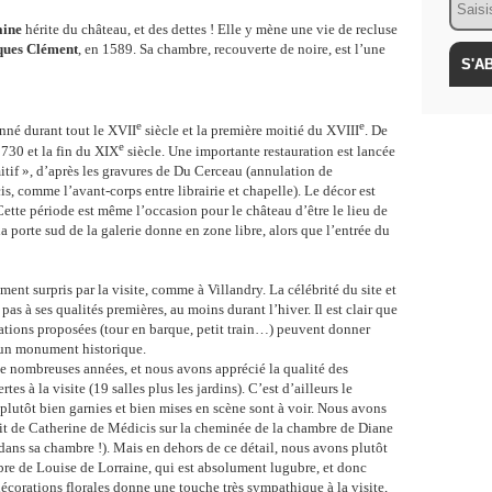
aine
hérite du château, et des dettes ! Elle y mène une vie de recluse
ques Clément
, en 1589. Sa chambre, recouverte de noire, est l’une
e
e
onné durant tout le XVII
siècle et la première moitié du XVIII
. De
e
730 et la fin du XIX
siècle. Une importante restauration est lancée
itif », d’après les gravures de Du Cerceau (annulation de
, comme l’avant-corps entre librairie et chapelle). Le décor est
ette période est même l’occasion pour le château d’être le lieu de
la porte sud de la galerie donne en zone libre, alors que l’entrée du
nt surpris par la visite, comme à Villandry. La célébrité du site et
as à ses qualités premières, au moins durant l’hiver. Il est clair que
tions proposées (tour en barque, petit train…) peuvent donner
d’un monument historique.
 nombreuses années, et nous avons apprécié la qualité des
s à la visite (19 salles plus les jardins). C’est d’ailleurs le
plutôt bien garnies et bien mises en scène sont à voir. Nous avons
rait de Catherine de Médicis sur la cheminée de la chambre de Diane
dans sa chambre !). Mais en dehors de ce détail, nous avons plutôt
re de Louise de Lorraine, qui est absolument lugubre, et donc
écorations florales donne une touche très sympathique à la visite,