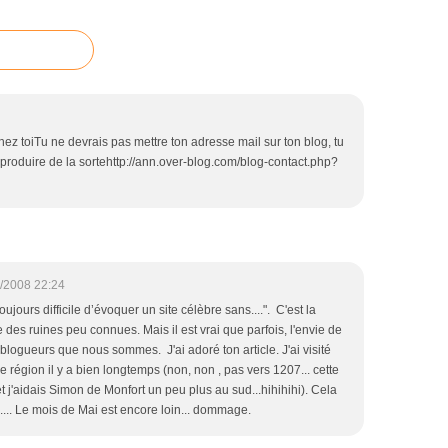
hez toiTu ne devrais pas mettre ton adresse mail sur ton blog, tu
eproduire de la sortehttp://ann.over-blog.com/blog-contact.php?
/2008 22:24
toujours difficile d’évoquer un site célèbre sans....". C'est la
e des ruines peu connues. Mais il est vrai que parfois, l'envie de
s blogueurs que nous sommes. J'ai adoré ton article. J'ai visité
e région il y a bien longtemps (non, non , pas vers 1207... cette
et j'aidais Simon de Monfort un peu plus au sud...hihihihi). Cela
oi..... Le mois de Mai est encore loin... dommage.