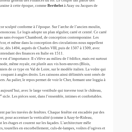
trôleur général des Finances du roi. Le couple fait partie des
ouraine à cette époque, comme
Berthelot
à Azay ou Jacques de
cor sculpté conforme à l’époque. Sur l’arche de l’ancien moulin,
nonceau. Le logis adopte un plan régulier, carré et centré. Ce carré
t pas sans évoquer Chambord, de conception contemporaine. Les
écor, et même dans la conception des circulations nous rappellent
ie, dès 1494, auprès de Charles VIII, puis de 1507 à 1509, avec
intendant des finances en Italie en 1511.
 est d’importance. Il s’élève au milieu de l’édifice, mais est surtout
 mode, même royale, est plutôt aux vis hors-œuvres (Blois,
ers de ce type en Val de Loire, sur le modèle italien. La voûte qui
 coupant à angles droits. Les caissons ainsi délimités sont ornés de
ers. Au palier, le repos permet de voir le Cher, formant une loggia à
 aujourd’hui, avec le large vestibule qui traverse tout le château,
e
I
sicle. Les pièces sont, dans l’ensemble, intimes et confortables.
nt par les travées de fenêtres. Chaque fenêtre est encadrée par des
rent, pour accentuer la verticalité (comme à Azay-le-Rideau,
les étages et courent sur les façades. L’architecture mêle
res, tourelles en encorbellement, culs-de-lampes, voûtes d’ogives et