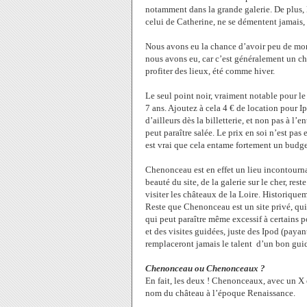
notamment dans la grande galerie. De plus, 
celui de Catherine, ne se démentent jamais,
Nous avons eu la chance d’avoir peu de mon
nous avons eu, car c’est généralement un ch
profiter des lieux, été comme hiver.
Le seul point noir, vraiment notable pour le 
7 ans. Ajoutez à cela 4 € de location pour Ip
d’ailleurs dès la billetterie, et non pas à l
peut paraître salée. Le prix en soi n’est pas 
est vrai que cela entame fortement un budge
Chenonceau est en effet un lieu incontourna
beauté du site, de la galerie sur le cher, res
visiter les châteaux de la Loire. Historique
Reste que Chenonceau est un site privé, qui a
qui peut paraître même excessif à certains p
et des visites guidées, juste des Ipod (payan
remplaceront jamais le talent d’un bon guid
Chenonceau ou Chenonceaux ?
En fait, les deux ! Chenonceaux, avec un X 
nom du château à l’époque Renaissance.