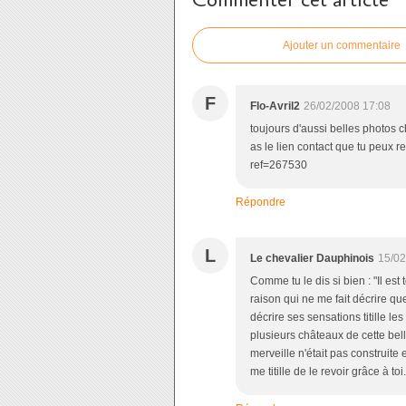
Ajouter un commentaire
F
Flo-Avril2
26/02/2008 17:08
toujours d'aussi belles photos c
as le lien contact que tu peux r
ref=267530
Répondre
L
Le chevalier Dauphinois
15/02
Comme tu le dis si bien : "Il est 
raison qui ne me fait décrire qu
décrire ses sensations titille le
plusieurs châteaux de cette bell
merveille n'était pas construite 
me titille de le revoir grâce à t