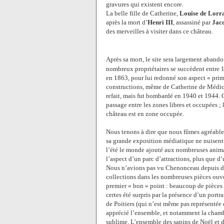
gravures qui existent encore.
La belle fille de Catherine,
Louise de Lorr
après la mort d’
Henri III
, assassiné par
Jac
des merveilles à visiter dans ce château.
Après sa mort, le site sera largement aband
nombreux propriétaires se succèdent entre 1
en 1863, pour lui redonné son aspect « prim
constructions, même de Catherine de Médicis
refait, mais fut bombardé en 1940 et 1944. C
passage entre les zones libres et occupées ; 
château est en zone occupée.
Nous tenons à dire que nous fûmes agréableme
sa grande exposition médiatique ne nuisent p
l’été le monde ajouté aux nombreuses anima
l’aspect d’un parc d’attractions, plus que 
Nous n’avions pas vu Chenonceau depuis de
collections dans les nombreuses pièces ouverte
premier « bon » point : beaucoup de pièces 
certes été surpris par la présence d’un port
de Poitiers (qui n’est même pas représentée 
apprécié l’ensemble, et notamment la chamb
sublime. L’ensemble des sapins de Noël et d