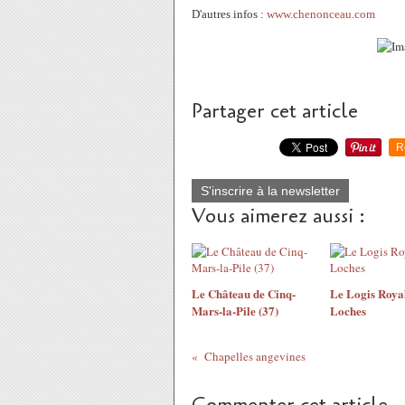
D'autres infos :
www.chenonceau.com
Partager cet article
R
S'inscrire à la newsletter
Vous aimerez aussi :
Le Château de Cinq-
Le Logis Roya
Mars-la-Pile (37)
Loches
Chapelles angevines
Commenter cet article