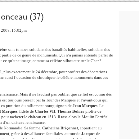
onceau (37)
r 2008, 15:02pm
lèbre sans tomber, soit dans des banalités habituelles, soit dans des
it partie de ce genre de monuments. Qui n’a jamais entendu parler de
t-ce qu’une image, comme sa célèbre silhouette sur le Cher ?
 plus exactement le 24 décembre, pour profiter des décorations
donc aussi l’occasion de chroniquer le célèbre monuments dans ces
aissance. Mais il ne faudrait pas oublier que ce fief est connu dès
 est toujours présent par la Tour des Marques et l’avant-cour qui
1, en punition du ralliement bourguignon de
Jean
Marques
. Le
II Marques
, fidèle de
Charles VII
.
Thomas Bohier
profite de
 pour racheter le château en 1513. Il rase alors le Moulin Fortifié
on d’un château renaissance.
 de Normandie. Sa femme,
Catherine Briçonnet
, appartient au
ment, grâce à des alliances familiales, autour de
Jacques de