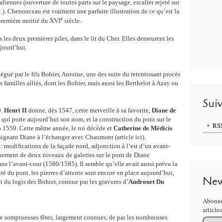
liennes (ouverture de toutes parts sur le paysage, escalier rejeté sur
…). Chenonceau est vraiment une parfaite illustration de ce qu’est la
e
première moitié du XVI
siècle.
ns les deux premières piles, dans le lit du Cher. Elles demeurent les
ujourd’hui.
ué par le fils Bohier, Antoine, une des suite du retentissant procès
 familles alliés, dont les Bohier, mais aussi les Berthelot à Azay ou
Sui
9.
Henri II
donne, dès 1547, cette merveille à sa favorite,
Diane de
, qui porte aujourd’hui son nom, et la construction du pont sur le
RS
à 1559. Cette même année, le roi décède et
Catherine de Médicis
aignant Diane à l’échanger avec Chaumont (article ici).
: modifications de la façade nord, adjonction à l’est d’un avant-
lissement de deux niveaux de galeries sur le pont de Diane
s l’avant-cour (1580/1585). Il semble qu’elle avait aussi prévu la
té du pont, les pierres d’attente sont encore en place aujourd’hui,
New
t du logis des Bohier, connue par les gravures d’
Androuet Du
Abonne
article
de somptueuses fêtes, largement connues, de par les nombreuses
Email