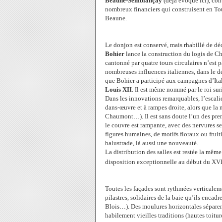
Beaune-Semblançay
(déjà évoqué ici), con
nombreux financiers qui construisent en T
Beaune.
Le donjon est conservé, mais rhabillé de dé
Bohier
lance la construction du logis de Che
cantonné par quatre tours circulaires n’es
nombreuses influences italiennes, dans le d
que Bohier a participé aux campagnes d’Ital
Louis XII
. Il est même nommé par le roi sur
Dans les innovations remarquables, l’escalier
dans-œuvre et à rampes droite, alors que la
Chaumont…). Il est sans doute l’un des premi
le couvre est rampante, avec des nervures se
figures humaines, de motifs floraux ou fruiti
balustrade, là aussi une nouveauté.
La distribution des salles est restée la même
disposition exceptionnelle au début du XV
Toutes les façades sont rythmées verticaleme
pilastres, solidaires de la baie qu’ils encad
Blois…). Des moulures horizontales séparent 
habilement vieilles traditions (hautes toitu