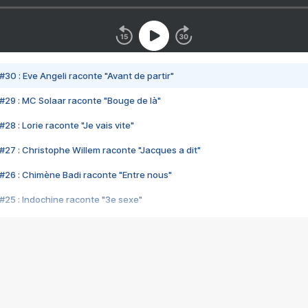
#30 : Eve Angeli raconte "Avant de partir"
#29 : MC Solaar raconte "Bouge de là"
28 : Lorie raconte "Je vais vite"
#27 : Christophe Willem raconte "Jacques a dit"
#26 : Chimène Badi raconte "Entre nous"
#25 : Indochine raconte "3e sexe"
#24 : Zaho raconte "C'est chelou"
#23 : Patrick Bruel raconte "Au café des délices"
#22 : Kyo raconte "Le chemin"
#21 : Nolwenn Leroy raconte "Cassé"