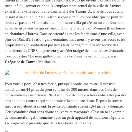
offrent plus de questions que de réponses. Nous ne savons pas bien à quoi et
surtout à qui servait ce pont. A l'emplacement actuel de la ville de Luynes
existait une ville secondaire dans la cité des Turons. Avait-elle pour autant
besoin d'un aqueduc ? Nous n'en savons rien. Il est possible que ce pont ne
desserve pas une ville mais une importante villa privée ou un établissement
agricole situé vers ce qui est aujourd'hui le prieuré Saint-Venant (transformé
en chambres d'hôtes). Dans ce prieuré existe les fondations d'une villa, avec
plus de 10m. d'élévation gallo-romaine, mais nous n'y avons pas accès et les
propriétaires ne souhaitent pas nous faire partager leur trésor. Même des
chercheurs du CNRS ne peuvent y accéder malgré de nombreuses demandes,
c'est vous dire ! Le nom gallo-romain de ce domaine est connu grâce à
Grégoire de Tours
: Malliacum.
Pour voir le pont, c'est très facile, puisqu'il borde une route. Il subsiste
actuellement 44 piles du pont sur plus de 300 mètres, dans des états de
conservations assez divers. Neuf sont tout de même reliées entre elles par des
arcs en plein-cintre et qui supportaient la conduite d'eau. Depuis la source
jusqu'à son aboutissement, la pente constante atteint 1,64 m. par kilomètre.
Cette conduite était sans doute couverte et maçonnée. C'est un bel exemple
de construction gallo-romaine avec un petit appareil de moellons réguliers.
La brique n'est présente que dans les claveaux des arcs.