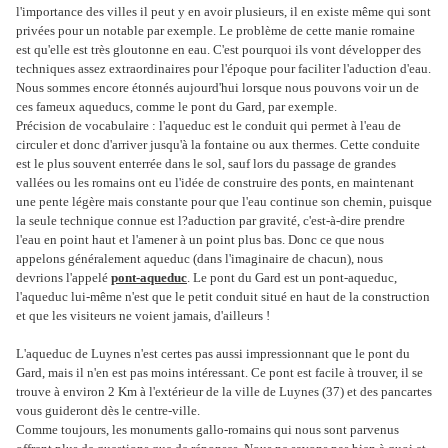
l'importance des villes il peut y en avoir plusieurs, il en existe même qui sont
privées pour un notable par exemple. Le problème de cette manie romaine
est qu'elle est très gloutonne en eau. C'est pourquoi ils vont développer des
techniques assez extraordinaires pour l'époque pour faciliter l'aduction d'eau.
Nous sommes encore étonnés aujourd'hui lorsque nous pouvons voir un de
ces fameux aqueducs, comme le pont du Gard, par exemple.
Précision de vocabulaire : l'aqueduc est le conduit qui permet à l'eau de
circuler et donc d'arriver jusqu'à la fontaine ou aux thermes. Cette conduite
est le plus souvent enterrée dans le sol, sauf lors du passage de grandes
vallées ou les romains ont eu l'idée de construire des ponts, en maintenant
une pente légère mais constante pour que l'eau continue son chemin, puisque
la seule technique connue est l?aduction par gravité, c'est-à-dire prendre
l'eau en point haut et l'amener à un point plus bas. Donc ce que nous
appelons généralement aqueduc (dans l'imaginaire de chacun), nous
devrions l'appelé
pont-aqueduc
. Le pont du Gard est un pont-aqueduc,
l'aqueduc lui-même n'est que le petit conduit situé en haut de la construction
et que les visiteurs ne voient jamais, d'ailleurs !
L'aqueduc de Luynes n'est certes pas aussi impressionnant que le pont du
Gard, mais il n'en est pas moins intéressant. Ce pont est facile à trouver, il se
trouve à environ 2 Km à l'extérieur de la ville de Luynes (37) et des pancartes
vous guideront dès le centre-ville.
Comme toujours, les monuments gallo-romains qui nous sont parvenus