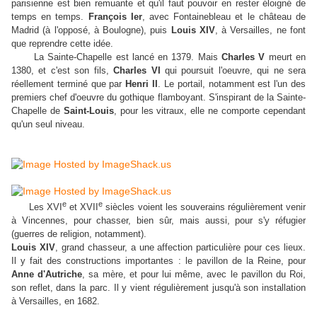
parisienne est bien remuante et qu'il faut pouvoir en rester éloigné de
temps en temps.
François Ier
, avec Fontainebleau et le château de
Madrid (à l'opposé, à Boulogne), puis
Louis XIV
, à Versailles, ne font
que reprendre cette idée.
La Sainte-Chapelle est lancé en 1379. Mais
Charles V
meurt en
1380, et c'est son fils,
Charles VI
qui poursuit l'oeuvre, qui ne sera
réellement terminé que par
Henri II
. Le portail, notamment est l'un des
premiers chef d'oeuvre du gothique flamboyant. S'inspirant de la Sainte-
Chapelle de
Saint-Louis
, pour les vitraux, elle ne comporte cependant
qu'un seul niveau.
e
e
Les XVI
et XVII
siècles voient les souverains régulièrement venir
à Vincennes, pour chasser, bien sûr, mais aussi, pour s'y réfugier
(guerres de religion, notamment).
Louis XIV
, grand chasseur, a une affection particulière pour ces lieux.
Il y fait des constructions importantes : le pavillon de la Reine, pour
Anne d'Autriche
, sa mère, et pour lui même, avec le pavillon du Roi,
son reflet, dans la parc. Il y vient régulièrement jusqu'à son installation
à Versailles, en 1682.