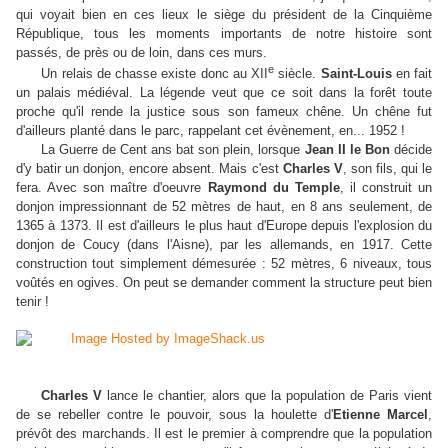
qui voyait bien en ces lieux le siège du président de la Cinquième
République, tous les moments importants de notre histoire sont
passés, de près ou de loin, dans ces murs.
e
Un relais de chasse existe donc au XII
siècle.
Saint-Louis
en fait
un palais médiéval. La légende veut que ce soit dans la forêt toute
proche qu'il rende la justice sous son fameux chêne. Un chêne fut
d'ailleurs planté dans le parc, rappelant cet évènement, en... 1952 !
La Guerre de Cent ans bat son plein, lorsque
Jean II le Bon
décide
d'y batir un donjon, encore absent. Mais c'est
Charles V
, son fils, qui le
fera. Avec son maître d'oeuvre
Raymond du Temple
, il construit un
donjon impressionnant de 52 mètres de haut, en 8 ans seulement, de
1365 à 1373. Il est d'ailleurs le plus haut d'Europe depuis l'explosion du
donjon de Coucy (dans l'Aisne), par les allemands, en 1917. Cette
construction tout simplement démesurée : 52 mètres, 6 niveaux, tous
voûtés en ogives. On peut se demander comment la structure peut bien
tenir !
Charles V
lance le chantier, alors que la population de Paris vient
de se rebeller contre le pouvoir, sous la houlette d'
Etienne Marcel
,
prévôt des marchands. Il est le premier à comprendre que la population