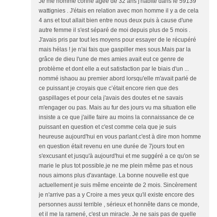
Je me nomme corine âgée de 32 ans j'habite dans le 59139
wattignies . J'étais en relation avec mon homme il y a de cela
4 ans et tout allait bien entre nous deux puis à cause d'une
autre femme il s'est séparé de moi depuis plus de 5 mois .
J'avais pris par tout les moyens pour essayer de le récupéré
mais hélas ! je n'ai fais que gaspiller mes sous.Mais par la
grâce de dieu l'une de mes amies avait eut ce genre de
problème et dont elle a eut satisfaction par le biais d'un ...
nommé ishaou au premier abord lorsqu'elle m'avait parlé de
ce puissant je croyais que c’était encore rien que des
gaspillages et pour cela j'avais des doutes et ne savais
m'engager ou pas. Mais au fur des jours vu ma situation elle
insiste a ce que j'aille faire au moins la connaissance de ce
puissant en question et c'est comme cela que je suis
heureuse aujourd'hui en vous parlant.c'est à dire mon homme
en question était revenu en une durée de 7jours tout en
s'excusant et jusqu'à aujourd'hui et me suggéré a ce qu'on se
marie le plus tot possible.je ne me plein même pas et nous
nous aimons plus d'avantage. La bonne nouvelle est que
actuellement je suis même enceinte de 2 mois. Sincèrement
je n'arrive pas a y Croire a mes yeux qu'il existe encore des
personnes aussi terrible , sérieux et honnête dans ce monde,
et il me la ramené, c'est un miracle. Je ne sais pas de quelle