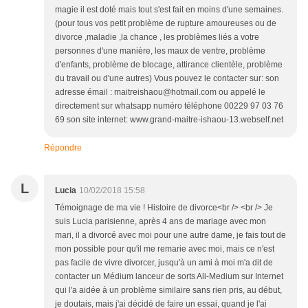
magie il est doté mais tout s'est fait en moins d'une semaines.
(pour tous vos petit problème de rupture amoureuses ou de
divorce ,maladie ,la chance , les problèmes liés a votre
personnes d'une manière, les maux de ventre, problème
d'enfants, problème de blocage, attirance clientèle, problème
du travail ou d'une autres) Vous pouvez le contacter sur: son
adresse émail : maitreishaou@hotmail.com ou appelé le
directement sur whatsapp numéro téléphone 00229 97 03 76
69 son site internet: www.grand-maitre-ishaou-13.webself.net
Répondre
L
Lucia
10/02/2018 15:58
Témoignage de ma vie ! Histoire de divorce<br /> <br /> Je
suis Lucia parisienne, après 4 ans de mariage avec mon
mari, il a divorcé avec moi pour une autre dame, je fais tout de
mon possible pour qu'il me remarie avec moi, mais ce n'est
pas facile de vivre divorcer, jusqu'à un ami à moi m'a dit de
contacter un Médium lanceur de sorts Ali-Medium sur Internet
qui l'a aidée à un problème similaire sans rien pris, au début,
je doutais, mais j'ai décidé de faire un essai, quand je l'ai