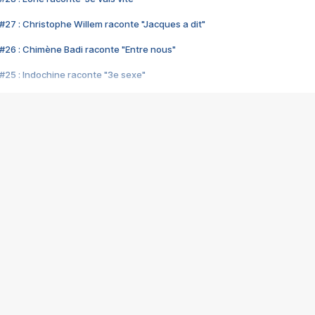
#27 : Christophe Willem raconte "Jacques a dit"
#26 : Chimène Badi raconte "Entre nous"
#25 : Indochine raconte "3e sexe"
#24 : Zaho raconte "C'est chelou"
#23 : Patrick Bruel raconte "Au café des délices"
#22 : Kyo raconte "Le chemin"
#21 : Nolwenn Leroy raconte "Cassé"
#20 : Patrick Hernandez raconte "Born to be alive"
#19 : Lorie raconte "Près de moi"
#18 : Michael Jones raconte "A nos actes manqués" (avec Jean-Jacque
#17 : Khaled raconte "Aïcha"
#16 : Corneille raconte "Parce qu'on vient de loin"