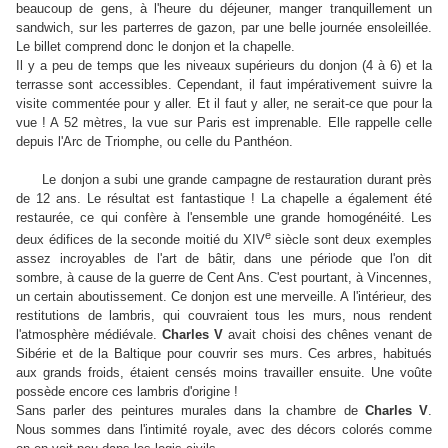
beaucoup de gens, à l'heure du déjeuner, manger tranquillement un
sandwich, sur les parterres de gazon, par une belle journée ensoleillée.
Le billet comprend donc le donjon et la chapelle.
Il y a peu de temps que les niveaux supérieurs du donjon (4 à 6) et la
terrasse sont accessibles. Cependant, il faut impérativement suivre la
visite commentée pour y aller. Et il faut y aller, ne serait-ce que pour la
vue ! A 52 mètres, la vue sur Paris est imprenable. Elle rappelle celle
depuis l'Arc de Triomphe, ou celle du Panthéon.
Le donjon a subi une grande campagne de restauration durant près
de 12 ans. Le résultat est fantastique ! La chapelle a également été
restaurée, ce qui confère à l'ensemble une grande homogénéité. Les
e
deux édifices de la seconde moitié du XIV
siècle sont deux exemples
assez incroyables de l'art de bâtir, dans une période que l'on dit
sombre, à cause de la guerre de Cent Ans. C'est pourtant, à Vincennes,
un certain aboutissement. Ce donjon est une merveille. A l'intérieur, des
restitutions de lambris, qui couvraient tous les murs, nous rendent
l'atmosphère médiévale.
Charles V
avait choisi des chênes venant de
Sibérie et de la Baltique pour couvrir ses murs. Ces arbres, habitués
aux grands froids, étaient censés moins travailler ensuite. Une voûte
possède encore ces lambris d'origine !
Sans parler des peintures murales dans la chambre de
Charles V
.
Nous sommes dans l'intimité royale, avec des décors colorés comme