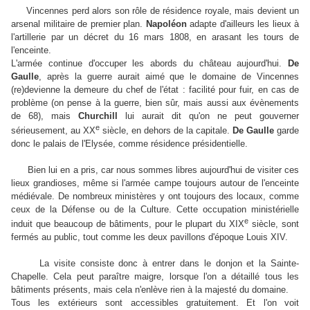
Vincennes perd alors son rôle de résidence royale, mais devient un
arsenal militaire de premier plan.
Napoléon
adapte d'ailleurs les lieux à
l'artillerie par un décret du 16 mars 1808, en arasant les tours de
l'enceinte.
L'armée continue d'occuper les abords du château aujourd'hui.
De
Gaulle
, après la guerre aurait aimé que le domaine de Vincennes
(re)devienne la demeure du chef de l'état : facilité pour fuir, en cas de
problème (on pense à la guerre, bien sûr, mais aussi aux évènements
de 68), mais
Churchill
lui aurait dit qu'on ne peut gouverner
e
sérieusement, au XX
siècle, en dehors de la capitale.
De Gaulle
garde
donc le palais de l'Elysée, comme résidence présidentielle.
Bien lui en a pris, car nous sommes libres aujourd'hui de visiter ces
lieux grandioses, même si l'armée campe toujours autour de l'enceinte
médiévale. De nombreux ministères y ont toujours des locaux, comme
ceux de la Défense ou de la Culture. Cette occupation ministérielle
e
induit que beaucoup de bâtiments, pour le plupart du XIX
siècle, sont
fermés au public, tout comme les deux pavillons d'époque Louis XIV.
La visite consiste donc à entrer dans le donjon et la Sainte-
Chapelle. Cela peut paraître maigre, lorsque l'on a détaillé tous les
bâtiments présents, mais cela n'enlève rien à la majesté du domaine.
Tous les extérieurs sont accessibles gratuitement. Et l'on voit