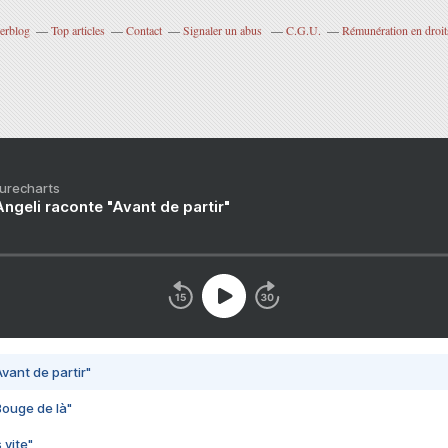
verblog
Top articles
Contact
Signaler un abus
C.G.U.
Rémunération en droits
Purecharts
ngeli raconte "Avant de partir"
vant de partir"
Bouge de là"
 vite"