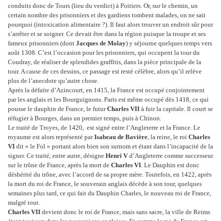
conduits donc de Tours (lieu du verdict) à Poitiers. Or, sur le chemin, un
certain nombre des prisonniers et des gardiens tombent malades, on ne sait
pourquoi (intoxication alimentaire ?). Il faut alors trouver un endroit sûr pour
s’arrêter et se soigner. Ce devait être dans la région puisque la troupe et ses
fameux prisonniers (dont
Jacques de Molay
) y séjourne quelques temps vers
août 1308. C’est l’occasion pour les prisonniers, qui occupent la tour du
Coudray, de réaliser de splendides graffitis, dans la pièce principale de la
tour. A cause de ces dessins, ce passage est resté célèbre, alors qu’il relève
plus de l’anecdote qu’autre chose.
Après la défaite d’Azincourt, en 1415, la France est occupé conjointement
par les anglais et les Bourguignons. Paris est même occupé dès 1418, ce qui
pousse le dauphin de France, le futur
Charles VII
à fuir la capitale. Il court se
réfugier à Bourges, dans un premier temps, puis à Chinon.
Le traité de Troyes, de 1420, est signé entre l’Angleterre et la France. Le
royaume est alors représenté par
Isabeau de Bavière
, la reine, le roi
Charles
VI
dit « le Fol » portant alors bien son surnom et étant dans l’incapacité de la
signer. Ce traité, entre autre, désigne
Henri V
d’Angleterre comme successeur
sur le trône de France, après la mort de
Charles VI
. Le Dauphin est donc
déshérité du trône, avec l’accord de sa propre mère. Toutefois, en 1422, après
la mort du roi de France, le souverain anglais décède à son tour, quelques
semaines plus tard, ce qui fait du Dauphin Charles, le nouveau roi de France,
malgré tout.
Charles VII
devient donc le roi de France, mais sans sacre, la ville de Reims