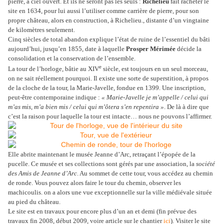
pierre, à ciel ouvert. Et ils ne seront pas les seuls :
Richelieu
fait racheter le
site en 1634, pour lui aussi l’utiliser comme carrière de pierre, pour son
propre château, alors en construction, à Richelieu., distante d’un vingtaine
de kilomètres seulement.
Cinq siècles de total abandon explique l’état de ruine de l’essentiel du bâti
aujourd’hui, jusqu’en 1855, date à laquelle
Prosper Mérimée
décide la
consolidation et la conservation de l’ensemble.
e
La tour de l’horloge, bâtie au XIV
siècle, est toujours en un seul morceau,
on ne sait réellement pourquoi. Il existe une sorte de superstition, à propos
de la cloche de la tour, la Marie-Javelle, fondue en 1399. Une inscription,
peut-être contemporaine indique :
« Marie-Javelle je m’appelle / celui qui
m’as mis, m’a bien mis / celui qui m’ôtera s’en repentira »
. De là à dire que
c’est la raison pour laquelle la tour est intacte… nous ne pouvons l’affirmer.
Elle abrite maintenant le musée Jeanne d’Arc, retraçant l’épopée de la
pucelle. Ce musée et ses collections sont gérés par une association, la
société
des Amis de Jeanne d’Arc
. Au sommet de cette tour, vous accédez au chemin
de ronde. Vous pouvez alors faire le tour du chemin, observer les
machicoulis. on a alors une vue exceptionnelle sur la ville médiévale située
au pied du château.
Le site est en travaux pour encore plus d’un an et demi (fin prévue des
travaux fin 2008, début 2009, voire article sur le chantier
ici
). Visiter le site