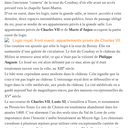
dans l'ancienne "
camera
" de la tour du Coudray, d'où elle avait un accès
privatif vers la chapelle Saint-Martin.
D’est en ouest, dans les logis, outre la grande salle, se trouve ,accolés à cette
dernière, deux espaces intermédiaires, semi-publics, lieux de passage obligé
du roi, pour se rendre de ses appartements privés à la grande salle. Les
appartements privés de
Charles VII
et de
Marie d’Anjou
occupent la partie
ouest du logis.
Une courtine est ajoutée qui relie le logis à la tour de Boissy. Elle est
surmontée d’une galerie de circulation. Le fort du Coudray et le château du
Milieu se retrouve ainsi relié, ce qui n’était pas la volonté de
Philippe
Auguste
. Le fossé sec est alors délimité par ce mur, alors qu’il était
e
totalement ouvert vers la ville, au XIII
siècle.
Le bâti reste cependant assez modeste dans le château. Cela signifie que la
cour n’est pas logée au château. L’entourage royal doit se débrouiller et se
loger dans la ville médiévale, aux pieds du château. La cité médiévale en a
gardé aujourd’hui de magnifiques traces, par des maisons exceptionnelles du
e
XV
siècle.
Le successeur de
Charles VII
,
Louis XI
, s’installera à Tours, et notamment
au Plessis-les-Tours. Le site de Chinon est totalement abandonné dans les
années 1460. C’est sûrement l’un des seuls sites du Val de Loire de cette
importance dont l’histoire s’arrête brutalement au Moyen Age. Les chinonais
viendront à plusieurs reprises pour utiliser cette exceptionnelle carrière de