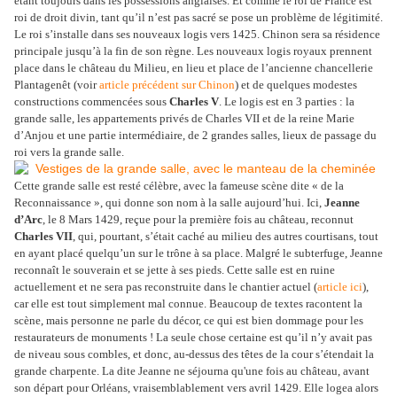
étant toujours dans les possessions anglaises. Et comme le roi de France est
roi de droit divin, tant qu’il n’est pas sacré se pose un problème de légitimité.
Le roi s’installe dans ses nouveaux logis vers 1425. Chinon sera sa résidence
principale jusqu’à la fin de son règne. Les nouveaux logis royaux prennent
place dans le château du Milieu, en lieu et place de l’ancienne chancellerie
Plantagenêt (voir
article précédent sur Chinon
) et de quelques modestes
constructions commencées sous
Charles V
. Le logis est en 3 parties : la
grande salle, les appartements privés de Charles VII et de la reine Marie
d’Anjou et une partie intermédiaire, de 2 grandes salles, lieux de passage du
roi vers la grande salle.
Cette grande salle est resté célèbre, avec la fameuse scène dite « de la
Reconnaissance », qui donne son nom à la salle aujourd’hui. Ici,
Jeanne
d’Arc
, le 8 Mars 1429, reçue pour la première fois au château, reconnut
Charles VII
, qui, pourtant, s’était caché au milieu des autres courtisans, tout
en ayant placé quelqu’un sur le trône à sa place. Malgré le subterfuge, Jeanne
reconnaît le souverain et se jette à ses pieds. Cette salle est en ruine
actuellement et ne sera pas reconstruite dans le chantier actuel (
article ici
),
car elle est tout simplement mal connue. Beaucoup de textes racontent la
scène, mais personne ne parle du décor, ce qui est bien dommage pour les
restaurateurs de monuments ! La seule chose certaine est qu’il n’y avait pas
de niveau sous combles, et donc, au-dessus des têtes de la cour s’étendait la
grande charpente. La dite Jeanne ne séjourna qu'une fois au château, avant
son départ pour Orléans, vraisemblablement vers avril 1429. Elle logea alors