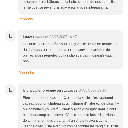
l'étranger. Les châteaux de la Loire sont un de nos objectifs,
je l'avoue. Je reviendrai suivre ets articles intéressants.
Répondre
L
Louvre-passion
08/07/2007 16:47
Cet article est fort intéressant, on y voit le destin de beaucoup
de châteaux où monuments qui ont servi de carrières de
pierres à des périodes où la notion de patrimoine n'existait
pas.
Répondre
L
le chevalier presque en vacances
04/07/2007 23:30
Bien le bonjour messire.... 3 piatres la visite, c'est vraiment un
cadeau pour un château autant chargé d'histoire... de plus, il y
a 4 semaines, j'ai visité 2 châteaux en Auvergne dont le cout
était beaucoup plus élevé. C'est curieux le hasard, je viens
de terminer un article parlant d'un château ayant abrité
Jeanne d'arc, juste avant un combat contre les "Anglois". Et tu