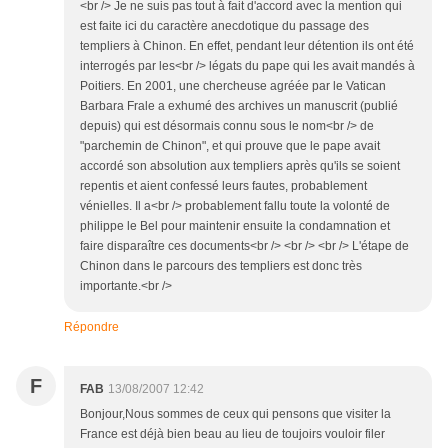
<br /> Je ne suis pas tout à fait d'accord avec la mention qui
est faite ici du caractère anecdotique du passage des
templiers à Chinon. En effet, pendant leur détention ils ont été
interrogés par les<br /> légats du pape qui les avait mandés à
Poitiers. En 2001, une chercheuse agréée par le Vatican
Barbara Frale a exhumé des archives un manuscrit (publié
depuis) qui est désormais connu sous le nom<br /> de
"parchemin de Chinon", et qui prouve que le pape avait
accordé son absolution aux templiers après qu'ils se soient
repentis et aient confessé leurs fautes, probablement
vénielles. Il a<br /> probablement fallu toute la volonté de
philippe le Bel pour maintenir ensuite la condamnation et
faire disparaître ces documents<br /> <br /> <br /> L'étape de
Chinon dans le parcours des templiers est donc très
importante.<br />
Répondre
F
FAB
13/08/2007 12:42
Bonjour,Nous sommes de ceux qui pensons que visiter la
France est déjà bien beau au lieu de toujoirs vouloir filer