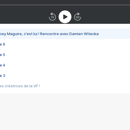
bey Maguire, c'est lui ! Rencontre avec Damien Witecka
e 6
e 5
e 4
e 3
s créatrices de la VF !
e 2
e 1
e Mektoub My Love arrive enfin ! Rencontre avec Shaïn Boumedine et Sal
i : après Toni en famille