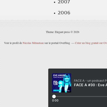
2007
2006
Theme: Elegant press © 2026
Voir le profil de
Nicolas Mémeteau
sur le portail Overblog
Créer un blog gratuit sur O
FACE A - un podcast 
FACE A #30 : Eve A
0:00