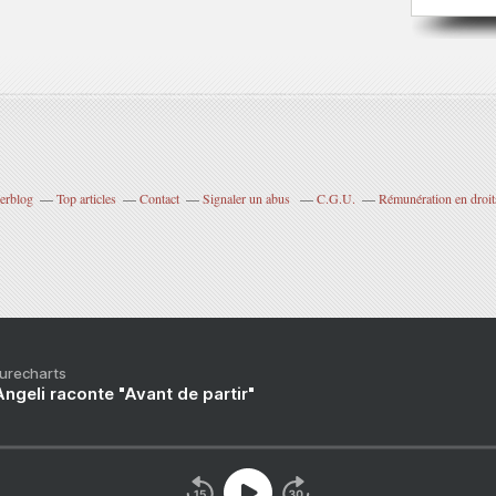
verblog
Top articles
Contact
Signaler un abus
C.G.U.
Rémunération en droits
Purecharts
ngeli raconte "Avant de partir"