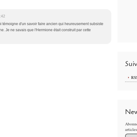
:42
qui témoigne d'un savoir faire ancien qui heureusement subsiste
ne. Je ne savais que l'Hermione était construit par cette
Sui
RS
New
Abonne
article
Email