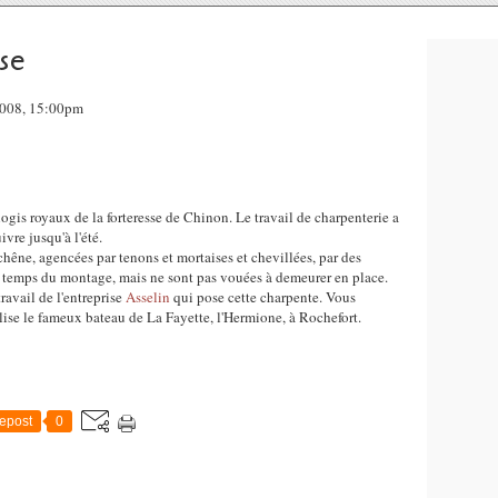
se
2008, 15:00pm
logis royaux de la forteresse de Chinon. Le travail de charpenterie a
vre jusqu'à l'été.
 chêne, agencées par tenons et mortaises et chevillées, par des
le temps du montage, mais ne sont pas vouées à demeurer en place.
avail de l'entreprise
Asselin
qui pose cette charpente. Vous
alise le fameux bateau de La Fayette, l'Hermione, à Rochefort.
epost
0