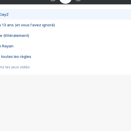
 DayZ
 a 13 ans (et vous l'avez ignoré)
e (littéralement)
im Rayan
 toutes les règles
s les jeux vidéo
us choquant de Rockstar ? - Le scandale BULLY
e plus moche de Steam
du RÊVE tourne au CAUCHEMAR
pendant 8 heures
it… à tort
umiliés par un jeu vidéo