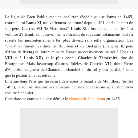
La ligue de Bien Public est une coalition féodale qui se forma en 1465,
contre le roi
Louis XI
, nouvellement couronné depuis 1461, après la mort de
son père,
Charles VII
"le Victorieux".
Louis XI
a brutalement manifesté sa
volonté d'affermir son pouvoir sur les Grands du royaume notamment. Cela a
suscité les mécontentements les plus divers, sans rélle organisation. Les
"chefs" en furent les ducs de Bourbon et de Bretagne (François II, père
d'
Anne de Bretagne
, future reine de France successivement mariée à
Charles
VIII
et à
Louis XII
), et le plus connu
Charles le Téméraire
, duc de
Bourgogne. Mais beaucoup d'autres, fidèles de
Charles VII
, dont Pierre
d'Amboise, seigneur de Chaumont, chambellan du roi y ont participé sans
que la postérité ne les retienne.
Enfermé dans Paris qui lui resta fidèle après la bataille de Montlhéry (juillet
1465), le roi sut désunir ses ennemis par des concessions qu'il s'employa
ensuite à annuler.
C'est dans ce contexte qu'est détruit le
château de Chaumont
en 1465.