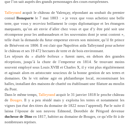
que l’on sait auprès des grands personnages des cours européennes.
Talleyrand
acquit le château de Valençay, répondant au souhait du premier
consul
Bonaparte
le 7 mai 1803 : « je veux que vous achetiez une belle
terre, que vous y receviez brillament le corps diplomatique et les étrangers
marquants, qu’on ait envie d’aller chez vous et que d’y être prié soit une
récompense pour les ambassadeurs et les souverains dont je serai content »,
telle était la demande du futur empereur envers son ministre, qu’il fit prince
de Bénévent en 1806. Il est clair que Napoléon aida Talleyrand pour acheter
le château et ses 19 472 hectares de terre et de bois environnant.
Les séjours du
« diable boîteux »
furent rares, en dehors des grandes
réceptions, jusqu’à la chute de l’empereur en 1814. Se trouvant moins
souvent employé sous Louis XVIII et Charles X, il y vint plus régulièrement
et agissait alors en aristocrate soucieux de la bonne gestion de ses terres et
domaines. On le vit même agir en philanthrope local, reconstruisant les
halles, installant des maisons de charité ou établissant une filature au moulin
du Pont.
Dans le même temps,
Talleyrand
acquit le 31 janvier 1818 le proche château
de
Bouges
. Il y a peu résidé mais y exploita les terres et notamment les
vignes (un état des titres du domaine de 1822 nous l’apprend). Par le suite il
laissa l’épouse de son neuveu Edmond, Dorothée de Périgord devenue
duchesse de Dino
en 1817, habiter au domaine de Bouges, ce qu’elle fit à de
nombreuses reprises.