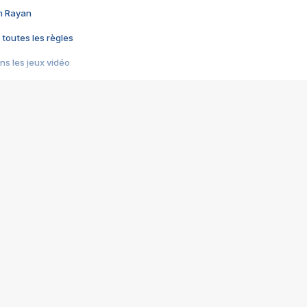
im Rayan
 toutes les règles
s les jeux vidéo
us choquant de Rockstar ? - Le scandale BULLY
e plus moche de Steam
du RÊVE tourne au CAUCHEMAR
pendant 8 heures
it… à tort
umiliés par un jeu vidéo
ire - Final Fantasy 8
ti un empire - Age of Empires
story DOFUS