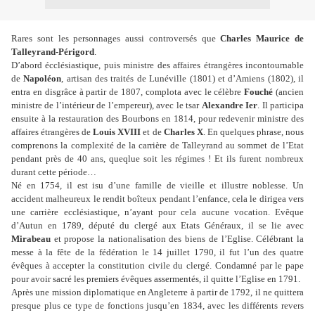
Rares sont les personnages aussi controversés que
Charles Maurice de
Talleyrand-Périgord
.
D’abord écclésiastique, puis ministre des affaires étrangères incontournable
de
Napoléon
, artisan des traités de Lunéville (1801) et d’Amiens (1802), il
entra en disgrâce à partir de 1807, complota avec le célèbre
Fouché
(ancien
ministre de l’intérieur de l’empereur), avec le tsar
Alexandre Ier
. Il participa
ensuite à la restauration des Bourbons en 1814, pour redevenir ministre des
affaires étrangères de
Louis XVIII
et de
Charles X
. En quelques phrase, nous
comprenons la complexité de la carrière de Talleyrand au sommet de l’Etat
pendant près de 40 ans, queqlue soit les régimes ! Et ils furent nombreux
durant cette période…
Né en 1754, il est isu d’une famille de vieille et illustre noblesse. Un
accident malheureux le rendit boîteux pendant l’enfance, cela le dirigea vers
une carrière ecclésiastique, n’ayant pour cela aucune vocation. Evêque
d’Autun en 1789, député du clergé aux Etats Généraux, il se lie avec
Mirabeau
et propose la nationalisation des biens de l’Eglise. Célébrant la
messe à la fête de la fédération le 14 juillet 1790, il fut l’un des quatre
évêques à accepter la constitution civile du clergé. Condamné par le pape
pour avoir sacré les premiers évêques assermentés, il quitte l’Eglise en 1791.
Après une mission diplomatique en Angleterre à partir de 1792, il ne quittera
presque plus ce type de fonctions jusqu’en 1834, avec les différents revers