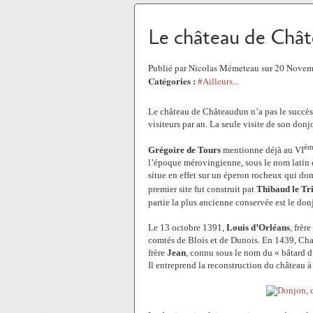
Le château de Chât
Publié par Nicolas Mémeteau sur 20 Nove
Catégories :
#Ailleurs...
Le château de Châteaudun n’a pas le succès q
visiteurs par an. La seule visite de son donj
èm
Grégoire de Tours
mentionne déjà au VI
l’époque mérovingienne, sous le nom latin
situe en effet sur un éperon rocheux qui domi
premier site fut construit pat
Thibaud le Tr
partie la plus ancienne conservée est le don
Le 13 octobre 1391,
Louis d’Orléans
, frèr
comtés de Blois et de Dunois. En 1439, Cha
frère
Jean
, connu sous le nom du « bâtard 
Il entreprend la reconstruction du château à