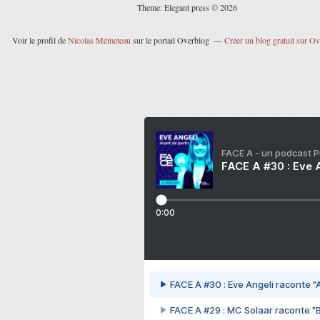
Theme: Elegant press © 2026
Voir le profil de
Nicolas Mémeteau
sur le portail Overblog
Créer un blog gratuit sur O
FACE A - un podcast 
FACE A #30 : Eve A
0:00
FACE A #30 : Eve Angeli raconte "A
FACE A #29 : MC Solaar raconte "