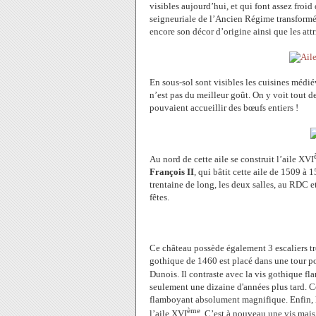
visibles aujourd’hui, et qui font assez froid 
seigneuriale de l’Ancien Régime transformée
encore son décor d’origine ainsi que les att
En sous-sol sont visibles les cuisines médi
n’est pas du meilleur goût. On y voit tout d
pouvaient accueillir des bœufs entiers !
Au nord de cette aile se construit l’aile XVI
François II
, qui bâtit cette aile de 1509 à
trentaine de long, les deux salles, au RDC e
fêtes.
Ce château possède également 3 escaliers tr
gothique de 1460 est placé dans une tour pol
Dunois. Il contraste avec la vis gothique fl
seulement une dizaine d'années plus tard. Ce
flamboyant absolument magnifique. Enfin, l’
ème
l’aile XVI
. C’est à nouveau une vis mais