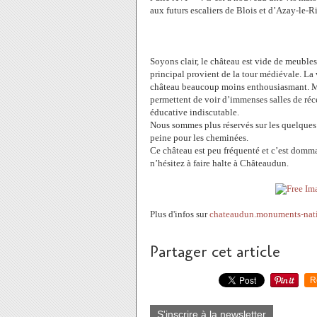
aux futurs escaliers de Blois et d’Azay-le-
Soyons clair, le château est vide de meubles
principal provient de la tour médiévale. La v
château beaucoup moins enthousiasmant. Mais 
permettent de voir d’immenses salles de réc
éducative indiscutable.
Nous sommes plus réservés sur les quelques 
peine pour les cheminées.
Ce château est peu fréquenté et c’est dommag
n’hésitez à faire halte à Châteaudun.
Plus d'infos sur
chateaudun.monuments-nati
Partager cet article
R
S'inscrire à la newsletter