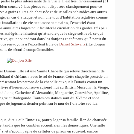
artie la plus intéressante de la visite. Il est très impressionnant (31
 bien conservé. Les pièces sont disposées classiquement pour ce
rve à grains au rez-de-chaussée et deux salles habitables aux autres
ge, en cas d’attaque, et non une tour d’habitation régulière comme
 installations de vie sont assez sommaires, l’essentiel étant
s annulaires larges pour faciliter la circulation des gardes, très peu
s assiégés ne faisaient qu’attendre que le siège soit levé, ce qui
ctive, qui ne viendront dans les donjons et châteaux qu’à partir du
vous renvoyons à l’excellent livre de
Daniel Schweitz
). Le donjon
aisons de sécurité compréhensibles.
par
Dunois
. Elle est une Sainte Chapelle qui relève directement de
« bâtard d’Orléans » avec le roi de France. Cette chapelle possède un
eprésentant les patrons de la chapelle auxquels Dunois vouait un
n livre d’heures, conservé aujourd’hui au British Museum : la Vierge,
Madeleine, Catherine d’Alexandrie, Marguerite, Geneviève, Apolline,
ngrie et Radegonde. Toutes ces statues sont du XVème et sont
que de jugement dernier peint sur le mur de l’oratoire sud. La
hique, dite « aile Dunois », pour y loger sa famille. Rez-de-chaussée
le, tandis que les combles accueillaient les domestiques. Une salle
e
s. et s’accompagne de cellules de prison en sous-sol, encore