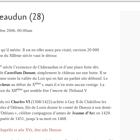
eaudun (28)
mbre 2006, 00:00am
u’il mérite. Il est en effet assez peu visité, environ 20 000
on du XIIème siècle vaut le détour.
e
siècle l’existence de Châteaudun et d’une place forte dès
 de
Castellum Dunum
, simplement le château sur une butte. Il se
ne toute la vallée du Loir qui en fait un parfait site défensif. Le
ème
icheur
au début du X
s. mais il n’en reste aucun vestige. La
ème
jon du XII
qui semble être l’œuvre de Thibaud V.
e du roi
Charles VI
(1368/1422) achète à Guy II de Châtillon les
rles d’Orléans, fils de Louis donne le comté de Dunois à son demi-
d’Orléans », célèbre compagnon d’armes de
Jeanne d’Arc
en 1429.
 partir de 1451, jusqu’à sa mort en 1468.