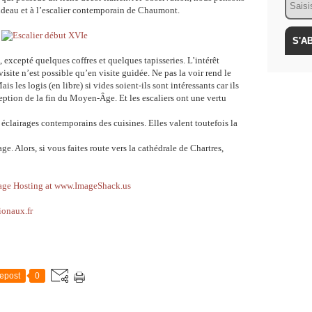
Rideau et à l’escalier contemporain de Chaumont.
, excepté quelques coffres et quelques tapisseries. L’intérêt
isite n’est possible qu’en visite guidée. Ne pas la voir rend le
les logis (en libre) si vides soient-ils sont intéressants car ils
eption de la fin du Moyen-Âge. Et les escaliers ont une vertu
éclairages contemporains des cuisines. Elles valent toutefois la
e. Alors, si vous faites route vers la cathédrale de Chartres,
onaux.fr
epost
0