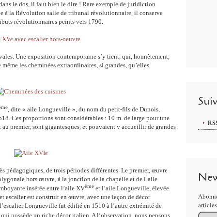
dans le dos, il faut bien le dire ! Rare exemple de juridiction
 à la Révolution salle de tribunal révolutionnaire, il conserve
ributs révolutionnaires peints vers 1790.
évales. Une exposition contemporaine s’y tient, qui, honnêtement,
e même les cheminées extraordinaires, si grandes, qu’elles
Sui
ème
, dite « aile Longueville », du nom du petit-fils de Dunois,
 1518. Ces proportions sont considérables : 10 m. de large pour une
RS
t au premier, sont gigantesques, et pouvaient y accueillir de grandes
ès pédagogiques, de trois périodes différentes. Le premier, œuvre
New
ygonale hors œuvre, à la jonction de la chapelle et de l’aile
ème
amboyante insérée entre l’aile XV
et l’aile Longueville, élevée
Abonne
t escalier est construit en œuvre, avec une leçon de décor
article
escalier Longueville fut édifié en 1510 à l’autre extrémité de
Email
 qui possède un riche décor italien. A l’observation, nous pensons