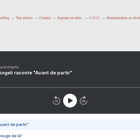
verblog
Top articles
Contact
Signaler un abus
C.G.U.
Rémunération en droits
Purecharts
ngeli raconte "Avant de partir"
vant de partir"
Bouge de là"