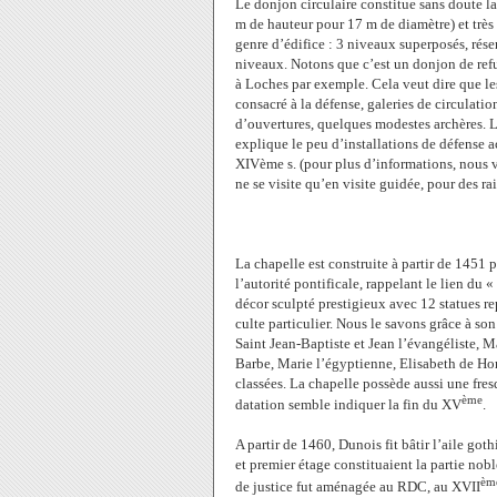
Le donjon circulaire constitue sans doute la p
m de hauteur pour 17 m de diamètre) et très
genre d’édifice : 3 niveaux superposés, rése
niveaux. Notons que c’est un donjon de refu
à Loches par exemple. Cela veut dire que les
consacré à la défense, galeries de circulation
d’ouvertures, quelques modestes archères. Le
explique le peu d’installations de défense a
XIVème s. (pour plus d’informations, nous 
ne se visite qu’en visite guidée, pour des r
La chapelle est construite à partir de 1451 
l’autorité pontificale, rappelant le lien du 
décor sculpté prestigieux avec 12 statues r
culte particulier. Nous le savons grâce à so
Saint Jean-Baptiste et Jean l’évangéliste, 
Barbe, Marie l’égyptienne, Elisabeth de Ho
classées. La chapelle possède aussi une fres
ème
datation semble indiquer la fin du XV
.
A partir de 1460, Dunois fit bâtir l’aile got
et premier étage constituaient la partie nob
èm
de justice fut aménagée au RDC, au XVII