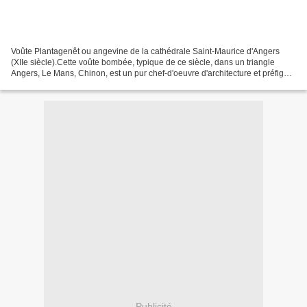
Voûte Plantagenêt ou angevine de la cathédrale Saint-Maurice d'Angers
(XIIe siècle).Cette voûte bombée, typique de ce siècle, dans un triangle
Angers, Le Mans, Chinon, est un pur chef-d'oeuvre d'architecture et préfigure
la croisée d'ogives qui va régner...
Publicité