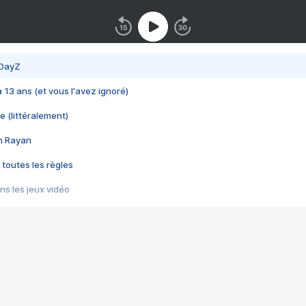
 DayZ
 a 13 ans (et vous l'avez ignoré)
e (littéralement)
im Rayan
 toutes les règles
s les jeux vidéo
us choquant de Rockstar ? - Le scandale BULLY
e plus moche de Steam
du RÊVE tourne au CAUCHEMAR
pendant 8 heures