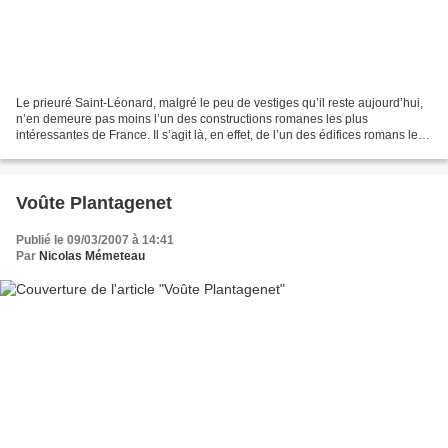
Le prieuré Saint-Léonard, malgré le peu de vestiges qu’il reste aujourd’hui,
n’en demeure pas moins l’un des constructions romanes les plus
intéressantes de France. Il s’agit là, en effet, de l’un des édifices romans les
plus anciens de France. A ce titre,...
Voûte Plantagenet
Publié le 09/03/2007 à 14:41
Par
Nicolas Mémeteau