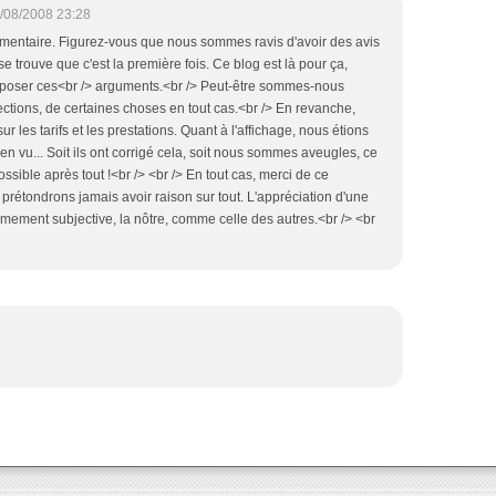
/08/2008 23:28
mentaire. Figurez-vous que nous sommes ravis d'avoir des avis
se trouve que c'est la première fois. Ce blog est là pour ça,
pposer ces<br /> arguments.<br /> Peut-être sommes-nous
ections, de certaines choses en tout cas.<br /> En revanche,
r les tarifs et les prestations. Quant à l'affichage, nous étions
ien vu... Soit ils ont corrigé cela, soit nous sommes aveugles, ce
ossible après tout !<br /> <br /> En tout cas, merci de ce
rétondrons jamais avoir raison sur tout. L'appréciation d'une
rêmement subjective, la nôtre, comme celle des autres.<br /> <br