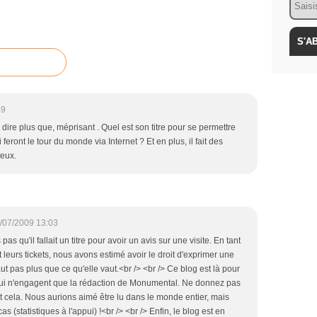
49
 dire plus que, méprisant . Quel est son titre pour se permettre
eront le tour du monde via Internet ? Et en plus, il fait des
teux.
/07/2009 13:03
as qu'il fallait un titre pour avoir un avis sur une visite. En tant
t leurs tickets, nous avons estimé avoir le droit d'exprimer une
ut pas plus que ce qu'elle vaut.<br /> <br /> Ce blog est là pour
ui n'engagent que la rédaction de Monumental. Ne donnez pas
ut cela. Nous aurions aimé être lu dans le monde entier, mais
cas (statistiques à l'appui) !<br /> <br /> Enfin, le blog est en