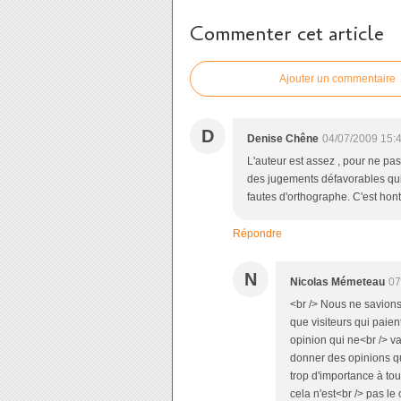
Commenter cet article
Ajouter un commentaire
D
Denise Chêne
04/07/2009 15:
L'auteur est assez , pour ne pas
des jugements défavorables qui f
fautes d'orthographe. C'est hon
Répondre
N
Nicolas Mémeteau
07
<br /> Nous ne savions p
que visiteurs qui paien
opinion qui ne<br /> va
donner des opinions q
trop d'importance à to
cela n'est<br /> pas le 