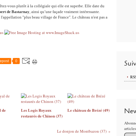
tez-vous plutôt à la collégiale qui elle est superbe. Elle date du
ert de Bastarnay
, ainsi qu’une façade vraiment intéressante.
e l'appellation "plus beau village de France". Le château n'est pas a
Sui
epost
0
RS
New
l de
Les Logis Royaux
Le château de Brézé (49)
restaurés de Chinon (37)
Abonne
article
Le donjon de Montbazon (37)
Email