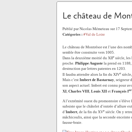
Le château de Mont
Publié par Nicolas Mémeteau sur 17 Septe
Catégories :
#Val de Loire
Le château de Montrésor est l’une des nombr
semble être construite vers 1005.
e
Dans la deuxième moitié du XII
siècle, les
proche.
Philippe Auguste
la prend en 1188
destruction par lettres patentes en 1203.
e
Il faudra attendre alors la fin du XIV
siècle
Mais c’est
Imbert de Bastarnay
, seigneur
son aspect actuel. Imbert est connu pour avoi
er
XI
,
Charles VIII
,
Louis XII
et
François I
A l’extrémité ouest du promontoire s’élève 
subsiste que le châtelet d’entrée d’allure ex
e
d’
Imbert
, de la fin du XV
siècle. On y retr
mâchicoulis, ainsi que la seconde enceinte q
fausse-braie.