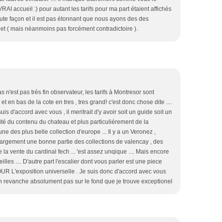
AI accueil :) pour autant les tarifs pour ma part étaient affichés
 toute façon et il est pas étonnant que nous ayons des des
jet ( mais néanmoins pas forcément contradictoire ).
'est pas trés fin observateur, les tarifs à Montresor sont
 et en bas de la cote en tres , tres grand! c'est donc chose dite ....
uis d'accord avec vous , il meritrait d'y avoir soit un guide soit un
té du contenu du chateau et plus particuliérement de la
'une des plus belle collection d'europe ... Il y a un Veronez ,
 largement une bonne partie des collections de valencay , des
de la vente du cardinal fech ... 'est assez unqique .... Mais encore
illes .... D'autre part l'escalier dont vous parler est une piece
R L'exposition universelle . Je suis donc d'accord avec vous
 , en revanche absolument pas sur le fond que je trouve exceptionel