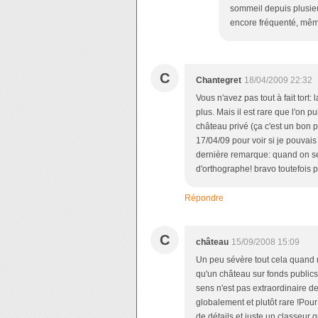
sommeil depuis plusie
encore fréquenté, même 
C
Chantegret
18/04/2009 22:32
Vous n'avez pas tout à fait tort: 
plus. Mais il est rare que l'on p
château privé (ça c'est un bon po
17/04/09 pour voir si je pouvai
dernière remarque: quand on se v
d'orthographe! bravo toutefois p
Répondre
C
château
15/09/2008 15:09
Un peu sévère tout cela quand 
qu'un château sur fonds publics
sens n'est pas extraordinaire de
globalement et plutôt rare !Pour l'
de détails et juste un classeur 