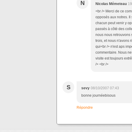
N
Nicolas Mémeteau
19
<br /> Merci de ce com
opposés aux notres. Il 
chacun peut venir y o
passés à côté des coll
nous nous retrouvons su
trois, et nous n'avons r
qui<br /> n'est aps imp
commentaire. Nous ne p
visite est toujours ext
/> <br />
S
sevy
08/10/2007 07:43
bonne journéebisous
Répondre