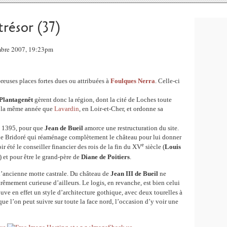
résor (37)
mbre 2007, 19:23pm
euses places fortes dues ou attribuées à
Foulques Nerra
. Celle-ci
Plantagenêt
gèrent donc la région, dont la cité de Loches toute
, la même année que
Lavardin
, en Loir-et-Cher, et ordonne sa
, 1395, pour que
Jean de Bueil
amorce une restructuration du site.
 de Bridoré qui réaménage complètement le château pour lui donner
e
r été le conseiller financier des rois de la fin du XV
siècle (
Louis
) et pour être le grand-père de
Diane de Poitiers
.
l’ancienne motte castrale. Du château de
Jean III de Bueil
ne
trêmement curieuse d’ailleurs. Le logis, en revanche, est bien celui
ouve en effet un style d’architecture gothique, avec deux tourelles à
ue l’on peut suivre sur toute la face nord, l’occasion d’y voir une