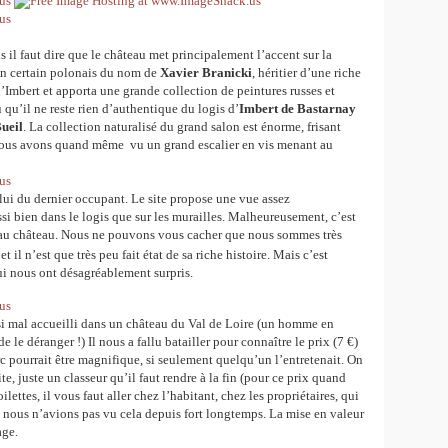
s il faut dire que le château met principalement l’accent sur la
 un certain polonais du nom de
Xavier Branicki
, héritier d’une riche
s d’Imbert et apporta une grande collection de peintures russes et
 qu’il ne reste rien d’authentique du logis d’
Imbert de Bastarnay
ueil
. La collection naturalisé du grand salon est énorme, frisant
. Nous avons quand même vu un grand escalier en vis menant au
elui du dernier occupant. Le site propose une vue assez
ssi bien dans le logis que sur les murailles. Malheureusement, c’est
 à au château. Nous ne pouvons vous cacher que nous sommes très
et il n’est que très peu fait état de sa riche histoire. Mais c’est
qui nous ont désagréablement surpris.
si mal accueilli dans un château du Val de Loire (un homme en
 le déranger !) Il nous a fallu batailler pour connaître le prix (7 €)
arc pourrait être magnifique, si seulement quelqu’un l’entretenait. On
, juste un classeur qu’il faut rendre à la fin (pour ce prix quand
lettes, il vous faut aller chez l’habitant, chez les propriétaires, qui
nous n’avions pas vu cela depuis fort longtemps. La mise en valeur
age.