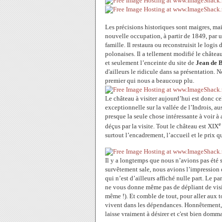
Les précisions historiques sont maigres, mai
nouvelle occupation, à partir de 1849, par
famille. Il restaura ou reconstruisit le logi
polonaises. Il a tellement modifié le château
et seulement l’enceinte du site de
Jean de B
d'ailleurs le ridicule dans sa présentation
premier qui nous a beaucoup plu.
Le château à visiter aujourd’hui est donc c
exceptionnelle sur la vallée de l’Indrois, au
presque la seule chose intéressante à voir
e
déçus par la visite. Tout le château est XIX
surtout l’encadrement, l’accueil et le prix 
Il y a longtemps que nous n’avions pas été 
survêtement sale, nous avions l’impression de
qui n’est d’ailleurs affiché nulle part. Le p
ne vous donne même pas de dépliant de visite
même !). Et comble de tout, pour aller aux toi
vivent dans les dépendances. Honnêtement, 
laisse vraiment à désirer et c'est bien domm