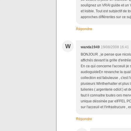
soulignez un VRAI guide et un VR
et lisible. Tout est subjectif de
approches différentes sur ce su
Répondre
W
wanda1949
19/08/2008 16:41
BONJOUR , je pense que nicolas n
affichés devant la grille d'entrée
En ce qui concerne l'acceuil je s
audioguideEn revanche la quali
collection est fabuleuse , c'est l
plusieurs Wintherhalter et plus
tuileries ( argenterie odiot ) et 
faut il connaitre toutes ces merve
unique déssinée par eIFFEL POU
sur l'acceuil et l'infrastrucure
Répondre