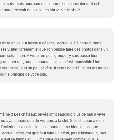
urs mois, mais nous sommes heureux de constater qu'il est
pour recevoir des critiques.<br /> <br /> <br />
la mise en valeur laisse à désirer, l'accueil a été correct, sans
uisse visiter librement et que l'on puisse faire des photos dans un
int selon moi). A visiter en petit groupe j'y suis passé hier
s y amener un groupe important d'amis, c'est impossible.Une
eut critique et un peu sévère, il serait bon d'éliminer les fautes
our le principe de votre site.
même :) Les châteaux privés ont beaucoup plus de mal à vivre
 ou ayant beaucoup de visiteurs à la clef. Si le château à mon
 l'extérieur, sa collection est quand même bien fantastique
accueil, c'est vrai qu'il faut faire un effort, pas d'historique, pas
qui faut se trimbaler .... Il manque clairement comme vous le