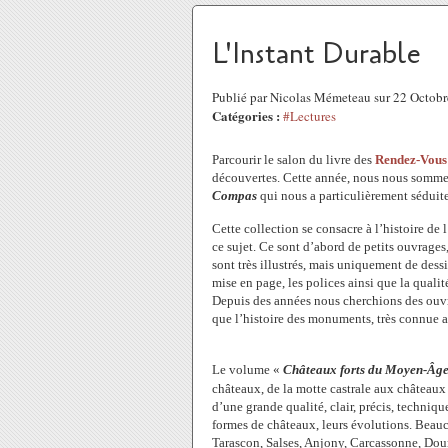
L'Instant Durable
Publié par Nicolas Mémeteau sur 22 Octob
Catégories :
#Lectures
Parcourir le salon du livre des
Rendez-Vous 
découvertes. Cette année, nous nous somme
Compas
qui nous a particulièrement séduite
Cette collection se consacre à l’histoire de l
ce sujet. Ce sont d’abord de petits ouvrages
sont très illustrés, mais uniquement de dessi
mise en page, les polices ainsi que la quali
Depuis des années nous cherchions des ouvr
que l’histoire des monuments, très connue a
Le volume «
Châteaux forts du Moyen-Âge, 
châteaux, de la motte castrale aux château
d’une grande qualité, clair, précis, techniq
formes de châteaux, leurs évolutions. Beauc
Tarascon, Salses, Anjony, Carcassonne, Do