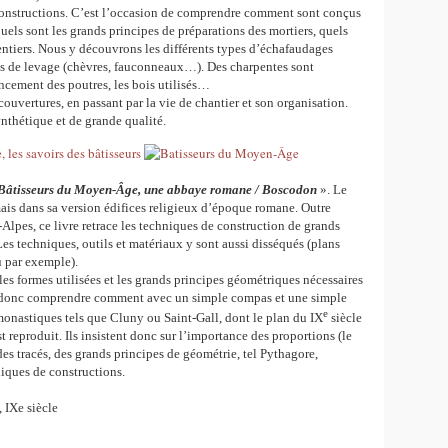
constructions. C’est l’occasion de comprendre comment sont conçus
els sont les grands principes de préparations des mortiers, quels
pentiers. Nous y découvrons les différents types d’échafaudages
ins de levage (chèvres, fauconneaux…). Des charpentes sont
ement des poutres, les bois utilisés…
couvertures, en passant par la vie de chantier et son organisation.
nthétique et de grande qualité.
Bâtisseurs du Moyen-Âge, une abbaye romane / Boscodon
». Le
ais dans sa version édifices religieux d’époque romane. Outre
pes, ce livre retrace les techniques de construction de grands
es techniques, outils et matériaux y sont aussi disséqués (plans
u par exemple).
 les formes utilisées et les grands principes géométriques nécessaires
s donc comprendre comment avec un simple compas et une simple
e
onastiques tels que Cluny ou Saint-Gall, dont le plan du IX
siècle
 reproduit. Ils insistent donc sur l’importance des proportions (le
es tracés, des grands principes de géométrie, tel Pythagore,
niques de constructions.