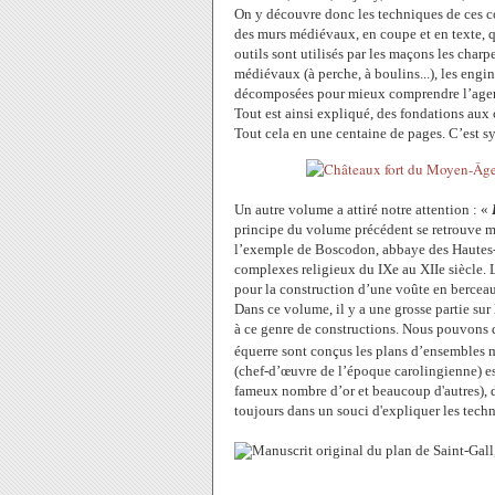
On y découvre donc les techniques de ces 
des murs médiévaux, en coupe et en texte, qu
outils sont utilisés par les maçons les char
médiévaux (à perche, à boulins...), les eng
décomposées pour mieux comprendre l’agenc
Tout est ainsi expliqué, des fondations aux 
Tout cela en une centaine de pages. C’est sy
Un autre volume a attiré notre attention : «
principe du volume précédent se retrouve m
l’exemple de Boscodon, abbaye des Hautes-Al
complexes religieux du IXe au XIIe siècle. L
pour la construction d’une voûte en bercea
Dans ce volume, il y a une grosse partie sur
à ce genre de constructions. Nous pouvon
équerre sont conçus les plans d’ensembles m
(chef-d’œuvre de l’époque carolingienne) est
fameux nombre d’or et beaucoup d'autres), d
toujours dans un souci d'expliquer les tech