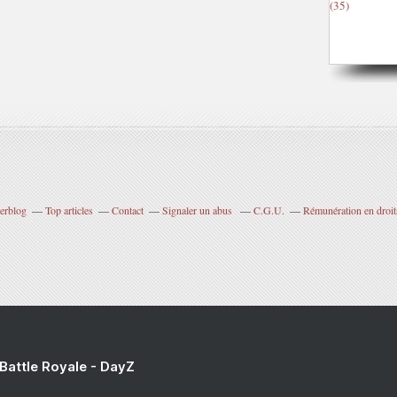
verblog
Top articles
Contact
Signaler un abus
C.G.U.
Rémunération en droits
 Battle Royale - DayZ