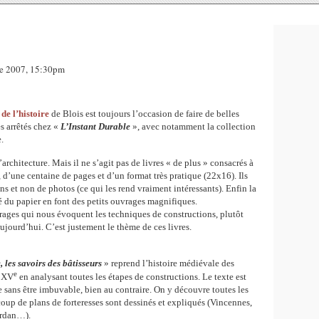
re 2007, 15:30pm
de l’histoire
de Blois est toujours l’occasion de faire de belles
s arrêtés chez «
L’Instant Durable
», avec notamment la collection
.
’architecture. Mais il ne s’agit pas de livres « de plus » consacrés à
, d’une centaine de pages et d’un format très pratique (22x16). Ils
ns et non de photos (ce qui les rend vraiment intéressants). Enfin la
té du papier en font des petits ouvrages magnifiques.
ages qui nous évoquent les techniques de constructions, plutôt
ujourd’hui. C’est justement le thème de ces livres.
les savoirs des bâtisseurs
» reprend l’histoire médiévale des
e
x XV
en analysant toutes les étapes de constructions. Le texte est
ue sans être imbuvable, bien au contraire. On y découvre toutes les
oup de plans de forteresses sont dessinés et expliqués (Vincennes,
urdan…).