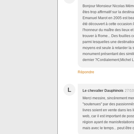
Bonjour Monsieur Nicolas Méme
êtes trop affirmatif sur la desti
Emanuel Marot en 2005 est beau
été découvert à cette occasion.
l'honneur du maître des lieux 
trouver à Rome... Des fouilles
parmi lesquelles une destinatio
moyens est seule à retarder la 
monument présentant des similit
dernier ?Cordialement,Michel L
Répondre
L
Le chevalier Dauphinois
27/10
Merci messire, sincèrement merci
"soutenues" par des passionnés
livres soient en vente dans les li
web, car il est important de po
région ayant de manisfestations 
mais avec le temps... peut être qu