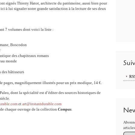
t signés Thierry Hatot, architecte du patrimoine, aussi bien pour
ici à lui signaler notre grande satisfaction à la lecture de ses deux
nt 7 volumes dont voici la liste :
romane, Boscodon
r
astique des chapiteaux romans
Sui
veau monde
 des bâtisseurs
RS
de pages, magnifiquement illustrés pour un prix modique, 14 €.
Paleo, dont la spécialité est d’éditer des sources historiques de
siècle.
durable.com
et
art@instantdurable.com
New
 de chaque ouvrage de la collection
Compas
.
Abonne
article
Email