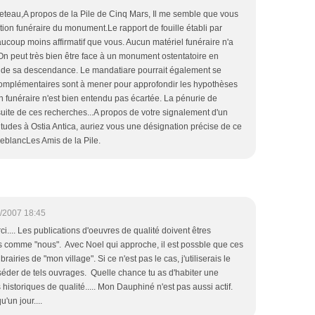
teau,A propos de la Pile de Cinq Mars, Il me semble que vous
nation funéraire du monument.Le rapport de fouille établi par
coup moins affirmatif que vous. Aucun matériel funéraire n'a
On peut très bien être face à un monument ostentatoire en
et de sa descendance. Le mandatiare pourrait également se
 complémentaires sont à mener pour approfondir les hypothèses
n funéraire n'est bien entendu pas écartée. La pénurie de
suite de ces recherches...A propos de votre signalement d'un
udes à Ostia Antica, auriez vous une désignation précise de ce
eblancLes Amis de la Pile.
/2007 18:45
.... Les publications d'oeuvres de qualité doivent êtres
 comme "nous". Avec Noel qui approche, il est possble que ces
brairies de "mon village". Si ce n'est pas le cas, j'utiliserais le
sséder de tels ouvrages. Quelle chance tu as d'habiter une
historiques de qualité..... Mon Dauphiné n'est pas aussi actif.
'un jour....