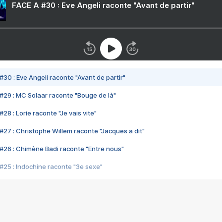
FACE A #30 : Eve Angeli raconte "Avant de partir"
#30 : Eve Angeli raconte "Avant de partir"
#29 : MC Solaar raconte "Bouge de là"
28 : Lorie raconte "Je vais vite"
#27 : Christophe Willem raconte "Jacques a dit"
#26 : Chimène Badi raconte "Entre nous"
#25 : Indochine raconte "3e sexe"
#24 : Zaho raconte "C'est chelou"
#23 : Patrick Bruel raconte "Au café des délices"
#22 : Kyo raconte "Le chemin"