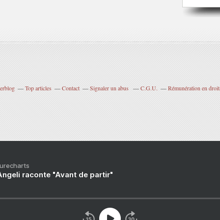
verblog
Top articles
Contact
Signaler un abus
C.G.U.
Rémunération en droits
Purecharts
ngeli raconte "Avant de partir"