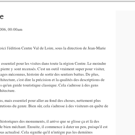
e
2006, 00:00am
ici l'édition Centre Val de Loire, sous la direction de Jean-Marie
t essentiel pour les visites dans toute la région Centre. Le moindre
 pierre y sont recensés. C'est un outil vraiment super pour visiter,
llages méconnus, histoire de sortir des sentiers battus. De plus,
tecture, c'est dire la précision et la qualités des descriptions de
s qu'un guide touristique classique. Cela s'adresse à des gens
hitecture.
ns, mais essentiel pour aller au fond des choses, nettement plus
utions du genre. Bien sûr, cela s'adresse à des visiteurs en quête de
 historiques des monuments, il arrive que se glisse ça et là des
de bien méchant. Ensuite, il commence à dater un peu, puisqu'il est
pas actualisé. Cela signifie qu'il n'intègre pas les dernières