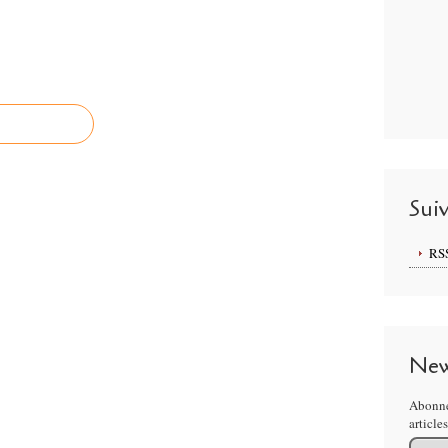
Sui
RS
New
Abonne
article
Email