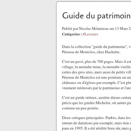
Guide du patrimoin
Publié par Nicolas Mémeteau sur 13 Mars 
Catégories :
#Lectures
Dans la collection "guide du patrimoine", vo
Pérouse de Montclos, chez Hachette.
C'est un pavé, plus de 700 pages. Mais il es
village, la moindre ruine, la moindre vieille
certes des gros sites, mais aussi de petits vi
Pérouse de Montclos est une pointure en archi
châteaux ou d'églises par exemple. C'est plu
vraiment intéressés par le patrimoine et l'arc
C'est un guide sérieux, austère dirons certai
précis que les guides Michelin, où autres par
contenu un peu pointu.
Deux critiques principales. Parfois, dans les
erreurs de datations par exemple, mais rien 
paru en 1995. Il a été réédité bien sûr, mais 