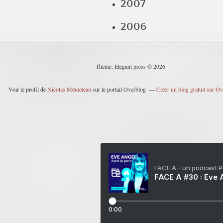
2007
2006
Theme: Elegant press © 2026
Voir le profil de
Nicolas Mémeteau
sur le portail Overblog
Créer un blog gratuit sur O
FACE A - un podcast 
FACE A #30 : Eve A
0:00