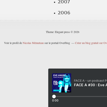
2007
2006
Theme: Elegant press © 2026
Voir le profil de
Nicolas Mémeteau
sur le portail Overblog
Créer un blog gratuit sur O
FACE A - un podcast 
FACE A #30 : Eve A
0:00