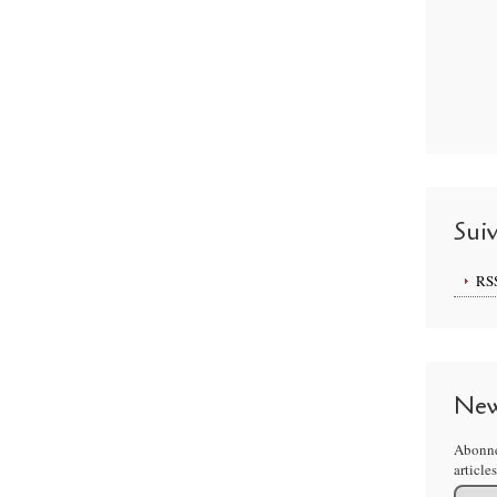
Sui
RS
New
Abonne
article
Email