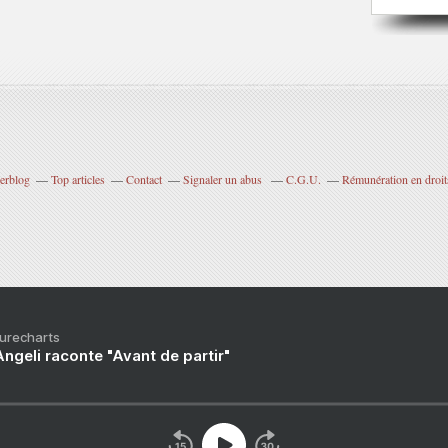
verblog
Top articles
Contact
Signaler un abus
C.G.U.
Rémunération en droits
Purecharts
ngeli raconte "Avant de partir"