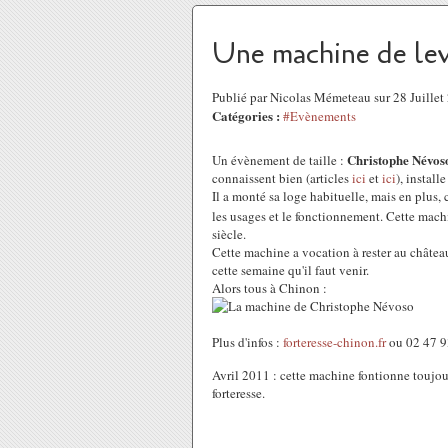
Une machine de le
Publié par Nicolas Mémeteau sur 28 Juille
Catégories :
#Evènements
Christophe Névos
Un évènement de taille :
connaissent bien (articles
ici
et
ici
), install
Il a monté sa loge habituelle, mais en plus,
les usages et le fonctionnement. Cette mach
siècle.
Cette machine a vocation à rester au château
cette semaine qu'il faut venir.
Alors tous à Chinon :
Plus d'infos :
forteresse-chinon.fr
ou 02 47 9
Avril 2011 : cette machine fontionne toujours
forteresse.