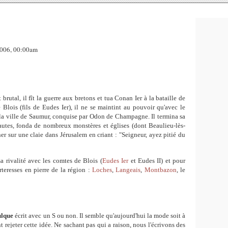
2006, 00:00am
rutal, il fît la guerre aux bretons et tua Conan Ier à la bataille de
Blois (fils de Eudes Ier), il ne se maintint au pouvoir qu'avec le
 la ville de Saumur, conquise par Odon de Champagne. Il termina sa
fautes, fonda de nombreux monstères et églises (dont Beaulieu-lès-
ainer sur une claie dans Jérusalem en criant : "Seigneur, ayez pitié du
a rivalité avec les comtes de Blois (
Eudes Ier
et Eudes II) et pour
rteresses en pierre de la région :
Loches
,
Langeais
,
Montbazon
, le
ulque
écrit avec un S ou non. Il semble qu'aujourd'hui la mode soit à
t rejeter cette idée. Ne sachant pas qui a raison, nous l'écrivons des