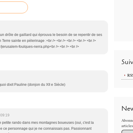
 un drôle de gaillard qui éprouva le besoin de se repentir de ses
n Terre sainte en pèlerinage :<br /> <br /> <br /> <br /> <br />
r/jerusalem-foulques-nerra.php<br /> <br /> <br />
Sui
RS
oi dixit Pauline (donjon du XII e Siècle)
New
 09:19
Abonne
e une petite rando dans mes montagnes boueuses (oui, c'est la
article
ie de ce personnage qui je ne connaissais pas. Passionnant
Email