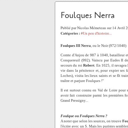
Foulques Nerra
Publié par Nicolas Mémeteau sur 14 Avril 
Catégories :
#Un peu d'histoire...
Foulques III Nerra
, ou le Noir (972/1040)
Comte d'Anjou de 987 à 1040, batailleur et b
Conquereuil (992). Vaincu par Eudes II de 
secours du roi
Robert
. En 1025, il ravagea
vie dans la pénitence et, pour expier ses 
Loches), visita les lieux saints et se fît tr
traître et parjure Foulques !"
Il est surtout connu en Val de Loire pour s
avoir fait construire parmi les premières fo
Grand Pressigny...
Foulque ou Foulques Nerra ?
A noter que selon les sources, on trouve
Fo
l'écrire avec un S. Mais les puristes semblen