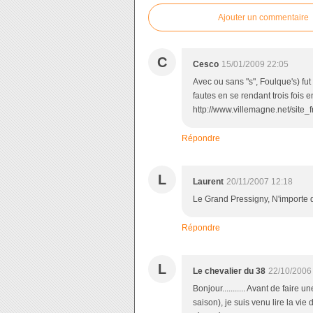
Ajouter un commentaire
C
Cesco
15/01/2009 22:05
Avec ou sans "s", Foulque's) fut
fautes en se rendant trois fois e
http://www.villemagne.net/site_f
Répondre
L
Laurent
20/11/2007 12:18
Le Grand Pressigny, N'importe qu
Répondre
L
Le chevalier du 38
22/10/2006
Bonjour........... Avant de fair
saison), je suis venu lire la v