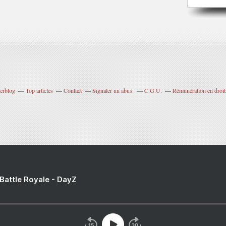
verblog
Top articles
Contact
Signaler un abus
C.G.U.
Rémunération en droits
 Battle Royale - DayZ