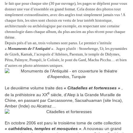
le fait que pour chaque site (30 par ouvrage), les pages se déplient pour vous
donner une vue d’ensemble en grand format. Cela donne des photos tout
simplement extraordinaires, avec des angles tout simplement jamais vus ! A
chaque fois, les sites sont choisis en vertu de leur intérêt historique,
architecturale ou archéologique par exemple, en respectant une certaine
chronologie dans chaque album, du plus ancien au plus récent pour chaque
thème.
Depuis près d’un an, trois volumes sont parus. Le premier s’intitule
« Monuments de l’Antiquité »
.
Jugez plutôt : Stonehenge, Ur, les pyramides
de Gizeh, Karnak, l’acropole d’Athènes, Paestum, le temple de Didymes,
Pétra, Palmyre, Pompéi, le Colisée, le pont du Gard, Machu Picchu… et bien
d’autres en photo aériennes uniques.
Le deuxième volume traite des
« Citadelles et forteresses »
,
e
de la préhistoire au XX
siècle, d’Alep à la Grande Muraille de
Chine, en passant par Carcassonne, Sacsahuaman (site Inca),
Amber (Inde) ou Alcatraz…
En octobre 2006 est paru le troisième tome de cette collection
« cathédrales, temples et mosquées »
. A nouveau un grand