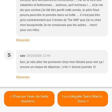
Bonjour, ami des pierres et monuments..... J'ai vu le livre des
citadelles et forteresses.... wahouu, qu'il est beau !..... et je me
dis que comme j'ai été très gentil cette année, le père Noel
pourra peut etre le prendre dans sa hotte..... il n'est pas très
gros contrairement aux 4 tomes dy "De Witt" que j'ai vu chez
mon bouquiniste.Je ne conaissais pas les autres.... merci
pour ces infos.
Répondre
S
sav
19/10/2006 12:49
bon, je vais aller me promener chez mon libraire pour voir ça !
encore un risque de dépense ;-)<br /> bonne journée :D
Répondre
< Evacuer l'eau de belle
La collégiale Saint-Martin,
manière...
Tours >