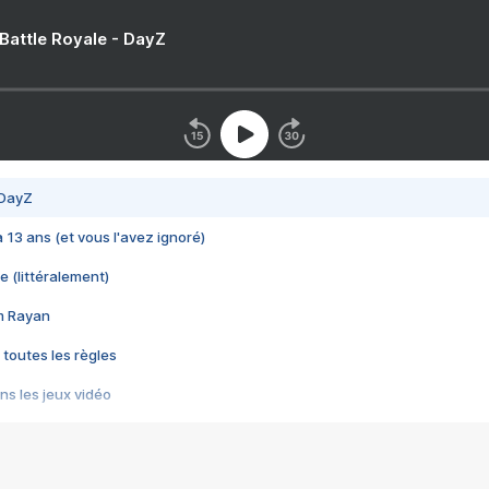
 Battle Royale - DayZ
 DayZ
 a 13 ans (et vous l'avez ignoré)
e (littéralement)
im Rayan
 toutes les règles
s les jeux vidéo
us choquant de Rockstar ? - Le scandale BULLY
e plus moche de Steam